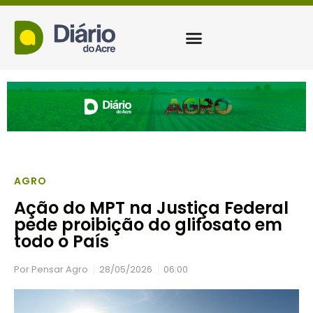
AGRO
Ação do MPT na Justiça Federal
pede proibição do glifosato em
todo o País
Por
Pensar Agro
28/05/2026
06:00