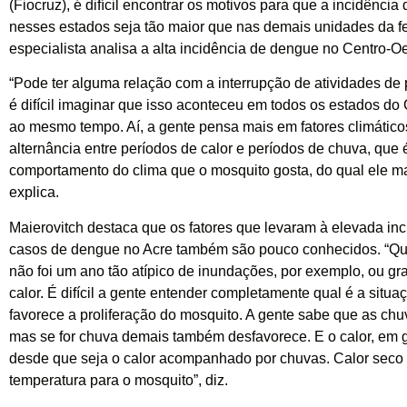
(Fiocruz), é difícil encontrar os motivos para que a incidência
nesses estados seja tão maior que nas demais unidades da f
especialista analisa a alta incidência de dengue no Centro-O
“Pode ter alguma relação com a interrupção de atividades de
é difícil imaginar que isso aconteceu em todos os estados do
ao mesmo tempo. Aí, a gente pensa mais em fatores climático
alternância entre períodos de calor e períodos de chuva, que é
comportamento do clima que o mosquito gosta, do qual ele ma
explica.
Maierovitch destaca que os fatores que levaram à elevada inc
casos de dengue no Acre também são pouco conhecidos. “Q
não foi um ano tão atípico de inundações, por exemplo, ou g
calor. É difícil a gente entender completamente qual é a situ
favorece a proliferação do mosquito. A gente sabe que as ch
mas se for chuva demais também desfavorece. E o calor, em g
desde que seja o calor acompanhado por chuvas. Calor seco
temperatura para o mosquito”, diz.