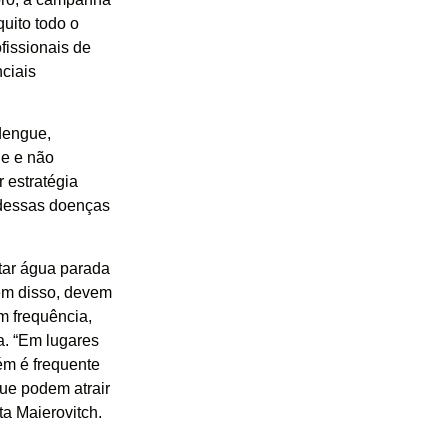
uito todo o
fissionais de
ciais
dengue,
de e não
 estratégia
 dessas doenças
tar água parada
lém disso, devem
m frequência,
a. “Em lugares
ém é frequente
ue podem atrair
ta Maierovitch.