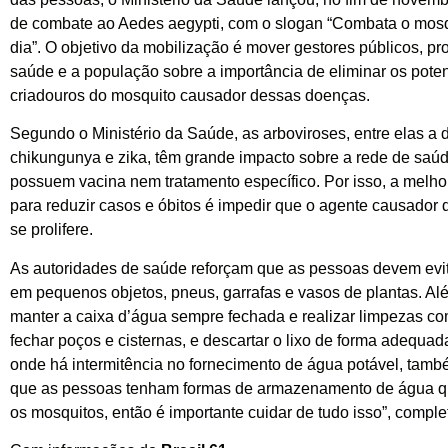
de combate ao Aedes aegypti, com o slogan “Combata o mosq
dia”. O objetivo da mobilização é mover gestores públicos, pro
saúde e a população sobre a importância de eliminar os poten
criadouros do mosquito causador dessas doenças.
Segundo o Ministério da Saúde, as arboviroses, entre elas a 
chikungunya e zika, têm grande impacto sobre a rede de saú
possuem vacina nem tratamento específico. Por isso, a melhor
para reduzir casos e óbitos é impedir que o agente causador
se prolifere.
As autoridades de saúde reforçam que as pessoas devem evi
em pequenos objetos, pneus, garrafas e vasos de plantas. A
manter a caixa d’água sempre fechada e realizar limpezas co
fechar poços e cisternas, e descartar o lixo de forma adequad
onde há intermitência no fornecimento de água potável, tamb
que as pessoas tenham formas de armazenamento de água q
os mosquitos, então é importante cuidar de tudo isso”, comple