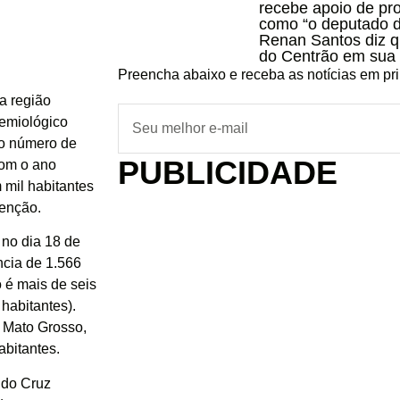
recebe apoio de pr
como “o deputado d
Renan Santos diz que
do Centrão em sua
Preencha abaixo e receba as notícias em pr
a região
demiológico
 o número de
PUBLICIDADE
com o ano
 mil habitantes
tenção.
no dia 18 de
ncia de 1.566
o é mais de seis
habitantes).
 Mato Grosso,
abitantes.
ldo Cruz