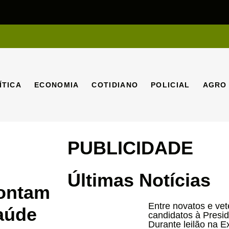
ÍTICA
ECONOMIA
COTIDIANO
POLICIAL
AGRO
ÍTICA
ECONOMIA
COTIDIANO
POLICIAL
AGRO
PUBLICIDADE
Últimas Notícias
pontam
Entre novatos e ve
aúde
candidatos à Presi
Durante leilão na E