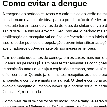
Como evitar a dengue
A chegada do período chuvoso e o calor típico do verão na ma
país formam o ambiente ideal para a proliferação do Aedes ae
mosquito transmissor do vírus da dengue, da chikungunya e da
sanitarista Claudio Maierovitch. Segundo ele, o período mais 
proliferação do mosquito vai do final de fevereiro até o início 
isso, o poder público e a população devem intensificar as aç
aos criadouros do Aedes aegypti nos meses anteriores.
“É importante que antes de começarem os casos mais numer
lugares, as pessoas já ajam para tentar eliminar as condições
transmissão antes que haja a explosão de casos, porque aí é
difícil controlar. Quando já tem muitos mosquitos adultos pres
ambiente, o controle é muito mais difícil. O ideal é controlar 
ovos de mosquito ou mesmo larvas, que podem ser eliminad
facilidade”, recomenda.
Como mais de 80% dos focos do mosquito da dengue estão d
das pessoas, o Ministério da Saúde lançou, no fim de novem