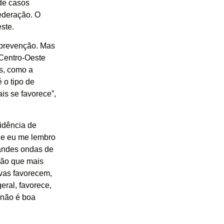
 de casos
ederação. O
este.
 prevenção. Mas
 Centro-Oeste
s, como a
 o tipo de
is se favorece”,
idência de
ue eu me lembro
randes ondas de
ação que mais
uvas favorecem,
eral, favorece,
 não é boa