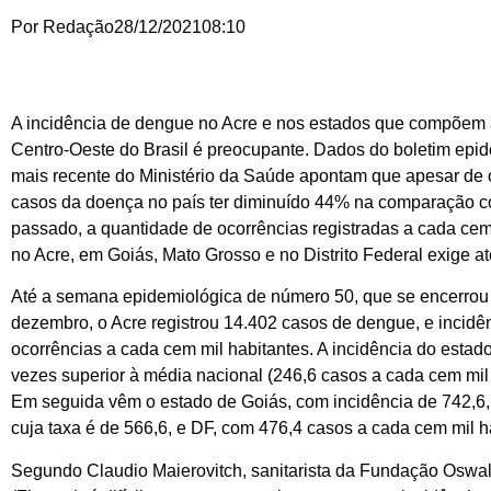
Por
Redação
28/12/2021
08:10
A incidência de dengue no Acre e nos estados que compõem 
Centro-Oeste do Brasil é preocupante. Dados do boletim epi
mais recente do Ministério da Saúde apontam que apesar de
casos da doença no país ter diminuído 44% na comparação 
passado, a quantidade de ocorrências registradas a cada cem
no Acre, em Goiás, Mato Grosso e no Distrito Federal exige a
Até a semana epidemiológica de número 50, que se encerrou 
dezembro, o Acre registrou 14.402 casos de dengue, e incidê
ocorrências a cada cem mil habitantes. A incidência do estad
vezes superior à média nacional (246,6 casos a cada cem mil 
Em seguida vêm o estado de Goiás, com incidência de 742,6,
cuja taxa é de 566,6, e DF, com 476,4 casos a cada cem mil h
Segundo Claudio Maierovitch, sanitarista da Fundação Oswa