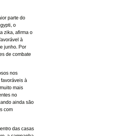
ior parte do
gypti, o
 zika, afirma o
favorável à
de junho. Por
ões de combate
osos nos
 favoráveis à
 muito mais
entes no
quando ainda são
as com
entro das casas
bro, a campanha