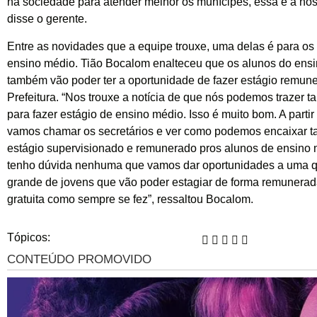
na sociedade para atender melhor os munícipes, essa é a nos
disse o gerente.
Entre as novidades que a equipe trouxe, uma delas é para os
ensino médio. Tião Bocalom enalteceu que os alunos do ens
também vão poder ter a oportunidade de fazer estágio remun
Prefeitura. “Nos trouxe a notícia de que nós podemos trazer
para fazer estágio de ensino médio. Isso é muito bom. A partir
vamos chamar os secretários e ver como podemos encaixar 
estágio supervisionado e remunerado pros alunos de ensino
tenho dúvida nenhuma que vamos dar oportunidades a uma 
grande de jovens que vão poder estagiar de forma remunera
gratuita como sempre se fez”, ressaltou Bocalom.
Tópicos: