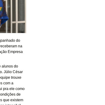
ompanhado do
, receberam na
gração Empresa
e alunos do
o. Júlio César
equipe trouxe
es com a
i pra ele como
condições de
os que existem