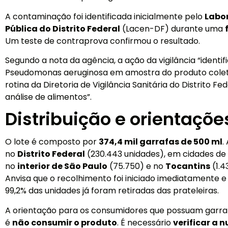
A contaminação foi identificada inicialmente pelo
Labor
Pública do Distrito Federal
(Lacen-DF) durante uma
Um teste de contraprova confirmou o resultado.
Segundo a nota da agência, a ação da vigilância “identi
Pseudomonas aeruginosa em amostra do produto cole
rotina da Diretoria de Vigilância Sanitária do Distrito Fe
análise de alimentos”.
Distribuição e orientaçõe
O lote é composto por
374,4 mil garrafas de 500 ml
.
no
Distrito Federal
(230.443 unidades), em cidades de
no
interior de São Paulo
(75.750) e no
Tocantins
(1.4
Anvisa que o recolhimento foi iniciado imediatamente
99,2% das unidades já foram retiradas das prateleiras.
A orientação para os consumidores que possuam garraf
é
não consumir o produto
. É necessário
verificar a