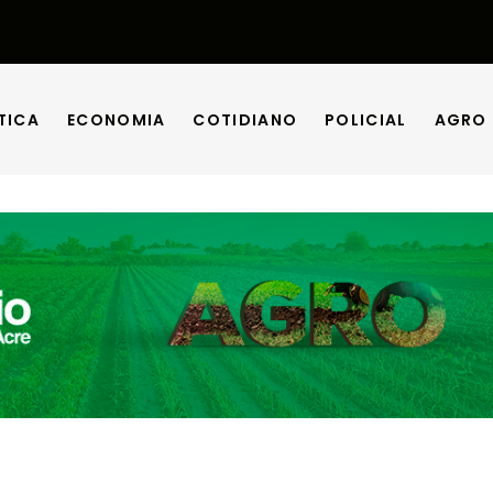
TICA
ECONOMIA
COTIDIANO
POLICIAL
AGRO
TICA
ECONOMIA
COTIDIANO
POLICIAL
AGRO