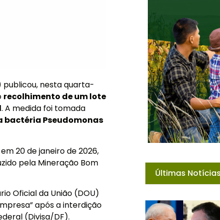
 publicou, nesta quarta-
o
recolhimento de um lote
l
. A medida foi tomada
a bactéria Pseudomonas
 em 20 de janeiro de 2026,
duzido pela Mineração Bom
Últimas Notícia
io Oficial da União (DOU)
empresa” após a interdição
ederal (Divisa/DF).