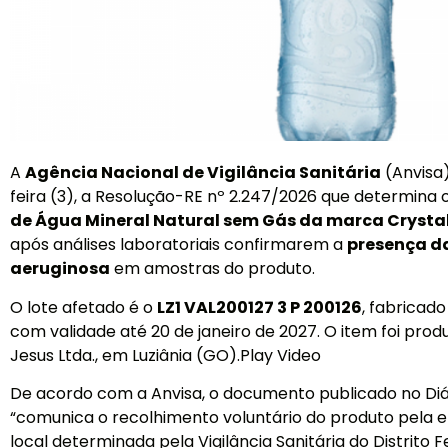
A
Agência Nacional de Vigilância Sanitária
(Anvisa)
feira (3), a Resolução-RE nº 2.247/2026 que determina 
de Água Mineral Natural sem Gás da marca Crysta
após análises laboratoriais confirmarem a
presença d
aeruginosa
em amostras do produto.
O lote afetado é o
LZ1 VAL200127 3 P 200126
, fabricado
com validade até 20 de janeiro de 2027. O item foi pro
Jesus Ltda., em Luziânia (GO).Play Video
De acordo com a Anvisa, o documento publicado no Diár
“comunica o recolhimento voluntário do produto pela 
local determinada pela Vigilância Sanitária do Distrito F