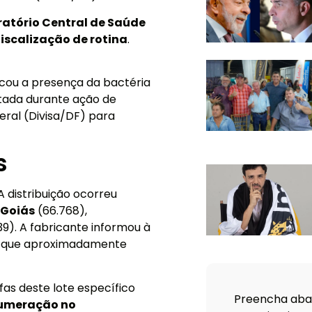
atório Central de Saúde
fiscalização de rotina
.
ficou a presença da bactéria
tada durante ação de
deral (Divisa/DF) para
s
 A distribuição ocorreu
Goiás
(66.768),
39). A fabricante informou à
 e que aproximadamente
as deste lote específico
Preencha abai
 numeração no