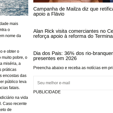
Campanha de Mailza diz que retifi
apoio a Flávio
edade mais
ntra o
Alan Rick visita comerciantes no C
reforça apoio à reforma do Termina
, em nome da
o e obter o
Dia dos Pais: 36% dos rio-branqu
o muito pobre, o
presentes em 2026
a miséria, a
Preencha abaixo e receba as notícias em pr
s práticas
s encostas das
er público leva
ias fatais.
PUBLICIDADE
diciário na vida
l. Caso recente
jeto de