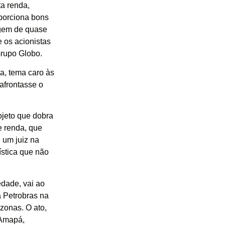
a renda,
porciona bons
agem de quase
 os acionistas
Grupo Globo.
a, tema caro às
afrontasse o
ojeto que dobra
e renda, que
 um juiz na
ística que não
edade, vai ao
a Petrobras na
zonas. O ato,
 Amapá,