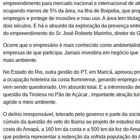
empreendimento para mercado nacional e internacional de alt
ocupando menos de 5% da área, na Ilha de Boipeba, que pro
empregos e protege de invasões e mau uso. A área tem titul
dois séculos. E há o absurdo da exploração da presença entre
do empreendimento do Sr. José Roberto Marinho, diretor do 
Ocorre que o empresário é mais conhecido como ambientalist
empresas de que participa. Jamais investiria em negócio que 
maio ambiente.
No Estado do Rio, outra gestão do PT, em Maricá, aprovou pr
a ocupação hoteleira da costa fluminense, gerando emprego 
vem sendo questionado. Um absurdo total. E a intromissão de
questão da Tirolesa no Pão de Açúcar , importante atração tur
agride o meio ambiente.
O delírio irresponsável, tolerado pelo governo e parte da soci
cúmulo da questão do veto do Ibama ao projeto de estudos d
costa do Amapá, a 160 km da costa e a 500 km da foz do Ama
que poderia representar a redenção da sofrida população do