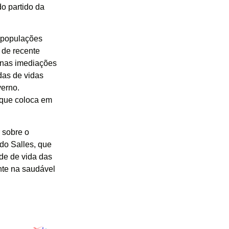
o partido da
 populações
 de recente
 nas imediações
das de vidas
verno.
 que coloca em
 sobre o
do Salles, que
ade de vida das
nte na saudável