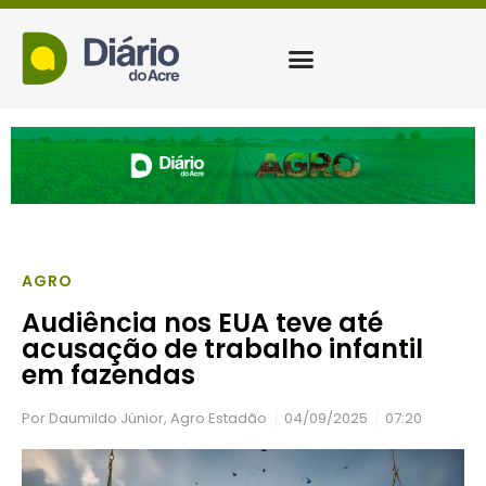
AGRO
Audiência nos EUA teve até
acusação de trabalho infantil
em fazendas
Por
Daumildo Júnior, Agro Estadão
04/09/2025
07:20