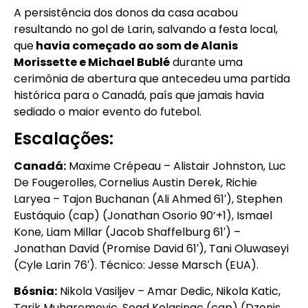
A persistência dos donos da casa acabou
resultando no gol de Larin, salvando a festa local,
que
havia começado ao som de Alanis
Morissette e Michael Bublé
durante uma
cerimônia de abertura que antecedeu uma partida
histórica para o Canadá, país que jamais havia
sediado o maior evento do futebol.
Escalações:
Canadá:
Maxime Crépeau – Alistair Johnston, Luc
De Fougerolles, Cornelius Austin Derek, Richie
Laryea – Tajon Buchanan (Ali Ahmed 61′), Stephen
Eustáquio (cap) (Jonathan Osorio 90’+1), Ismael
Kone, Liam Millar (Jacob Shaffelburg 61′) –
Jonathan David (Promise David 61′), Tani Oluwaseyi
(Cyle Larin 76′). Técnico: Jesse Marsch (EUA).
Bósnia:
Nikola Vasiljev – Amar Dedic, Nikola Katic,
Tarik Muharemovic, Sead Kolasinac (cap) (Dzenis