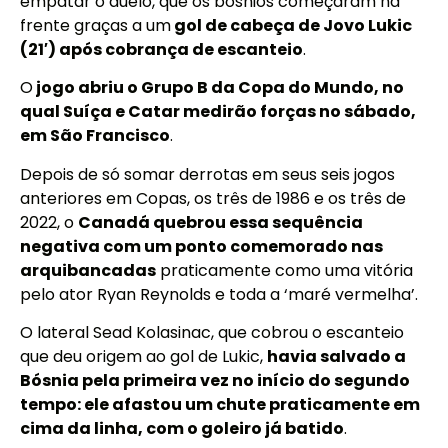
empatar o duelo, que os bósnios começaram na
frente graças a um
gol de cabeça de Jovo Lukic
(21′) após cobrança de escanteio
.
O
jogo abriu o Grupo B da Copa do Mundo, no
qual Suíça e Catar medirão forças no sábado,
em São Francisco
.
Depois de só somar derrotas em seus seis jogos
anteriores em Copas, os três de 1986 e os três de
2022, o
Canadá quebrou essa sequência
negativa com um ponto comemorado nas
arquibancadas
praticamente como uma vitória
pelo ator Ryan Reynolds e toda a ‘maré vermelha’.
O lateral Sead Kolasinac, que cobrou o escanteio
que deu origem ao gol de Lukic,
havia salvado a
Bósnia pela primeira vez no início do segundo
tempo: ele afastou um chute praticamente em
cima da linha, com o goleiro já batido
.