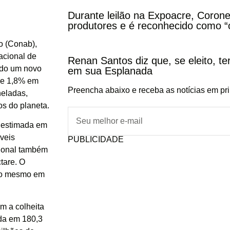
Durante leilão na Expoacre, Corone
produtores e é reconhecido como “
o (Conab),
acional de
Renan Santos diz que, se eleito, te
ndo um novo
em sua Esplanada
 de 1,8% em
Preencha abaixo e receba as notícias em pr
neladas,
os do planeta.
 estimada em
áveis
PUBLICIDADE
cional também
tare. O
ção mesmo em
m a colheita
ada em 180,3