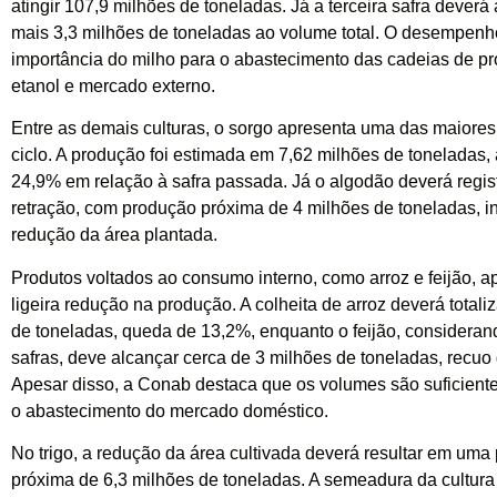
atingir 107,9 milhões de toneladas. Já a terceira safra deverá
mais 3,3 milhões de toneladas ao volume total. O desempenho
importância do milho para o abastecimento das cadeias de pr
etanol e mercado externo.
Entre as demais culturas, o sorgo apresenta uma das maiore
ciclo. A produção foi estimada em 7,62 milhões de toneladas,
24,9% em relação à safra passada. Já o algodão deverá regist
retração, com produção próxima de 4 milhões de toneladas, i
redução da área plantada.
Produtos voltados ao consumo interno, como arroz e feijão, 
ligeira redução na produção. A colheita de arroz deverá totali
de toneladas, queda de 13,2%, enquanto o feijão, considerand
safras, deve alcançar cerca de 3 milhões de toneladas, recuo
Apesar disso, a Conab destaca que os volumes são suficiente
o abastecimento do mercado doméstico.
No trigo, a redução da área cultivada deverá resultar em uma
próxima de 6,3 milhões de toneladas. A semeadura da cultura