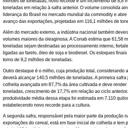
milhões de toneladas, novo recorde e um incremento de 8,8 
toneladas em relação à safra anterior. O volume consolida ai
liderança do Brasil no mercado mundial da commodity e abre
avanço das exportações, projetadas em 116,1 milhões de ton
Além do mercado externo, a indústria nacional também dever
volumes maiores da oleaginosa. A Conab estima que 61,58 m
toneladas sejam destinadas ao processamento interno, forta
ligadas ao farelo, óleo de soja e biodiesel. Os estoques finai
torno de 9,2 milhões de toneladas.
Outro destaque é o milho, cuja produção total, considerando as
deverá alcançar 140,5 milhões de toneladas. A primeira safra 
colheita avançada em 87,7% da área cultivada e deve render
toneladas, crescimento de 17,7% em relação ao ciclo anterior.
produtividade média dessa etapa foi estimada em 7.110 quilos
estabelecendo novo recorde para a cultura.
A segunda safra, responsável pela maior parte da produção n
exportações do cereal, está em fase inicial de colheita e tem 