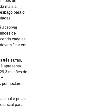
milhões de
nda mais a
 espaço para o
eladas.
á absorver
ilhões de
lecendo cadeias
s devem ficar em
 três safras,
já apresenta
 29,3 milhões de
 A
 por hectare,
acional e pelas
potencial para