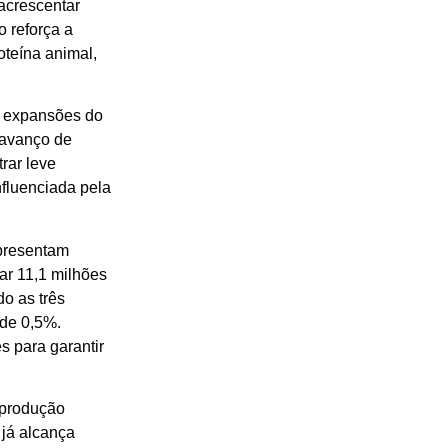
 acrescentar
 reforça a
oteína animal,
s expansões do
 avanço de
rar leve
nfluenciada pela
apresentam
zar 11,1 milhões
o as três
 de 0,5%.
s para garantir
 produção
 já alcança