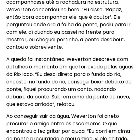
acompanhasse até a rachadura na estrutura.
Weverton concordou na hora. “Eu disse: ‘Rapaz,
então bora acompanhar ele, que é doutor’. Ele
perguntou onde era a falha da ponte, pediu para ir
com ele, aí quando eu passei na frente para
mostrar, eu cheguei pertinho, a ponte desabou”,
contou o sobrevivente.
A queda foi instantânea. Weverton descreve com
detalhes o momento em que foi levado pelas águas
do Rio Iaco. “Eu desci direto para o fundo do rio,
encostei no fundo do rio, consegui boiar debaixo da
ponte, fiquei procurando um canto, nadando
debaixo da ponte. Subi em cima da ponte de novo,
que estava arriada”, relatou.
Ao conseguir sair da água, Weverton foi direto
procurar o amigo entre os escombros. O que
encontrou o fez gritar por ajuda. “Eu corri em cima
da ponte procurando o meu amigo, vi ele deitado,