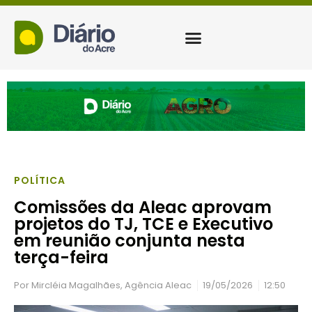
POLÍTICA
Comissões da Aleac aprovam
projetos do TJ, TCE e Executivo
em reunião conjunta nesta
terça-feira
Por
Mircléia Magalhães, Agência Aleac
19/05/2026
12:50