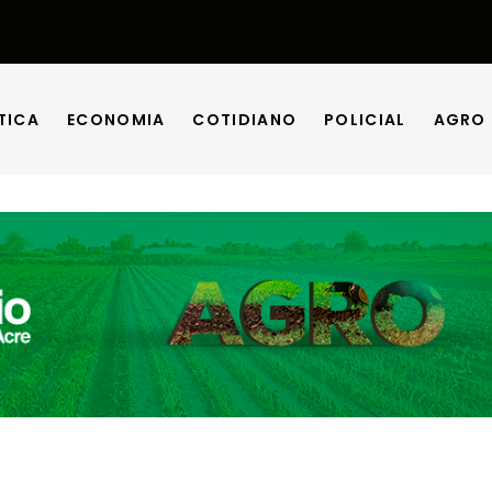
TICA
ECONOMIA
COTIDIANO
POLICIAL
AGRO
TICA
ECONOMIA
COTIDIANO
POLICIAL
AGRO