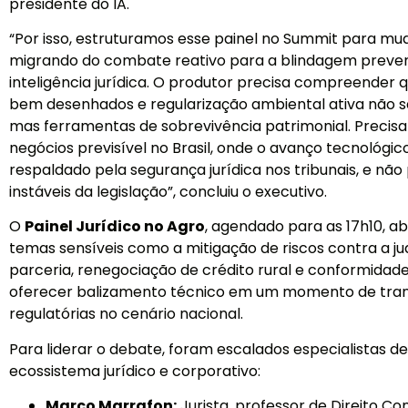
presidente do IA.
“Por isso, estruturamos esse painel no Summit para mud
migrando do combate reativo para a blindagem preven
inteligência jurídica. O produtor precisa compreender
bem desenhados e regularização ambiental ativa não s
mas ferramentas de sobrevivência patrimonial. Preci
negócios previsível no Brasil, onde o avanço tecnológic
respaldado pela segurança jurídica nos tribunais, e não
instáveis da legislação”, concluiu o executivo.
O
Painel Jurídico no Agro
, agendado para as 17h10, a
temas sensíveis como a mitigação de riscos contra a jud
parceria, renegociação de crédito rural e conformidade
oferecer balizamento técnico em um momento de trans
regulatórias no cenário nacional.
Para liderar o debate, foram escalados especialistas de
ecossistema jurídico e corporativo:
Marco Marrafon:
Jurista, professor de Direito Co