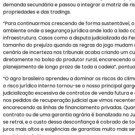
demanda secundária e passou a integrar a matriz de ris
propriedades e das tradings.
“Para continuarmos crescendo de forma sustentável, o 
ambiente onde a segurança jurídica ande lado a lado 
infraestrutura. Casos como a disputa judicializada da F
tamanho do prejuízo quando as regras do jogo mudam 
cenário de incerteza nos tribunais acaba criando um cus
diretamente no bolso do produtor rural, encarecendo
planejamento de longo prazo de toda a cadeia”, pontu
“O agro brasileiro aprendeu a dominar os riscos do cli
o risco jurídico interno tornou-se o nosso principal ga
judicialização excessiva de contratos de venda futura
nos pedidos de recuperação judicial que vimos recen
encarecendo as linhas de financiamento privadas. Qu
contrato ou de uma garantia agrária é banalizada na Jus
se retrai, e o custo dessa desconfiança é cobrado de t
juros mais altos e exigências de garantias muito mais s