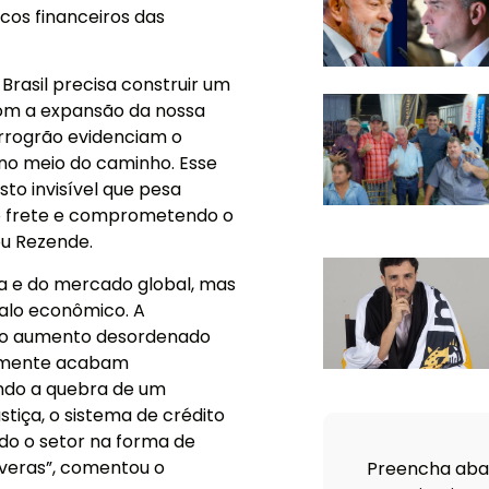
cos financeiros das
Brasil precisa construir um
com a expansão da nossa
errogrão evidenciam o
no meio do caminho. Esse
to invisível que pesa
 o frete e comprometendo o
ou Rezende.
ma e do mercado global, mas
rgalo econômico. A
 e o aumento desordenado
temente acabam
ando a quebra de um
tiça, o sistema de crédito
odo o setor na forma de
everas”, comentou o
Preencha abai