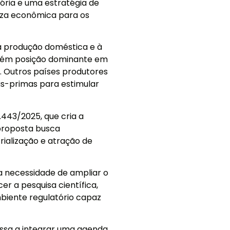
atória e uma estratégia de
eza econômica para os
à produção doméstica e à
ntém posição dominante em
. Outros países produtores
s-primas para estimular
.443/2025, que cria a
 proposta busca
trialização e atração de
a necessidade de ampliar o
er a pesquisa científica,
biente regulatório capaz
assa a integrar uma agenda