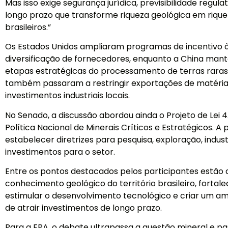
Mas isso exige segurança jurídica, previsibilidade regul
longo prazo que transforme riqueza geológica em riqu
brasileiros.”
Os Estados Unidos ampliaram programas de incentivo 
diversificação de fornecedores, enquanto a China ma
etapas estratégicas do processamento de terras raras
também passaram a restringir exportações de matéria
investimentos industriais locais.
No Senado, a discussão abordou ainda o Projeto de Lei 4
Política Nacional de Minerais Críticos e Estratégicos. A
estabelecer diretrizes para pesquisa, exploração, indus
investimentos para o setor.
Entre os pontos destacados pelos participantes estão 
conhecimento geológico do território brasileiro, fortalec
estimular o desenvolvimento tecnológico e criar um am
de atrair investimentos de longo prazo.
Para a FPA, o debate ultrapassa a questão mineral e p