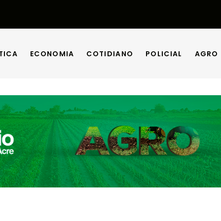
TICA
ECONOMIA
COTIDIANO
POLICIAL
AGRO
TICA
ECONOMIA
COTIDIANO
POLICIAL
AGRO