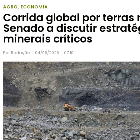
AGRO
,
ECONOMIA
Corrida global por terras 
Senado a discutir estraté
minerais críticos
Por
Redação
04/06/2026
07:10