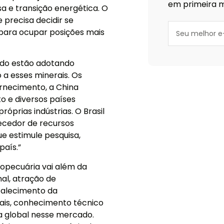
em primeira m
esa e transição energética. O
 precisa decidir se
para ocupar posições mais
ndo estão adotando
 a esses minerais. Os
rnecimento, a China
 e diversos países
óprias indústrias. O Brasil
ecedor de recursos
ue estimule pesquisa,
país.”
ropecuária vai além da
al, atração de
talecimento da
rais, conhecimento técnico
a global nesse mercado.