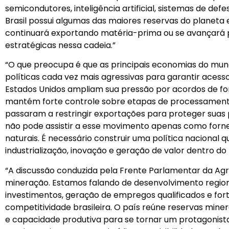
semicondutores, inteligência artificial, sistemas de def
Brasil possui algumas das maiores reservas do planeta e
continuará exportando matéria-prima ou se avançará 
estratégicas nessa cadeia.”
“O que preocupa é que as principais economias do mu
políticas cada vez mais agressivas para garantir acesso
Estados Unidos ampliam sua pressão por acordos de fo
mantém forte controle sobre etapas de processamento
passaram a restringir exportações para proteger suas pr
não pode assistir a esse movimento apenas como forn
naturais. É necessário construir uma política nacional q
industrialização, inovação e geração de valor dentro do 
“A discussão conduzida pela Frente Parlamentar da Ag
mineração. Estamos falando de desenvolvimento region
investimentos, geração de empregos qualificados e for
competitividade brasileira. O país reúne reservas mine
e capacidade produtiva para se tornar um protagonist