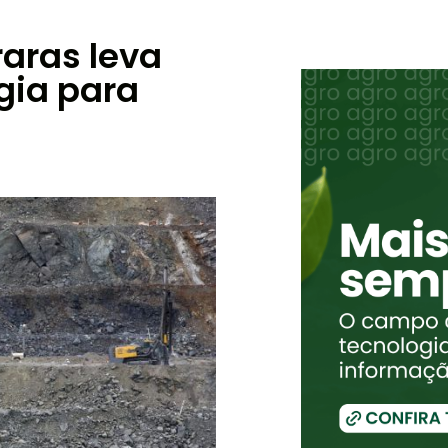
raras leva
gia para