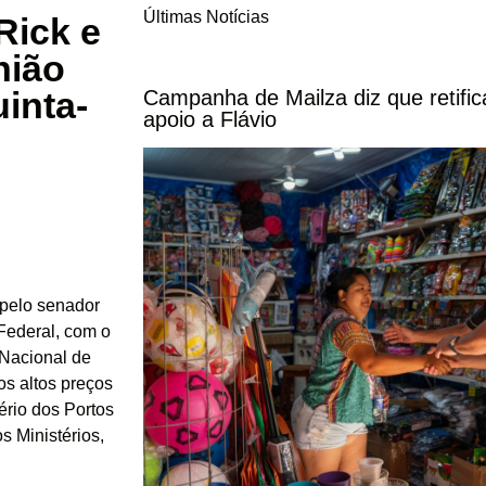
Últimas Notícias
Rick e
nião
inta-
Campanha de Mailza diz que retifi
apoio a Flávio
a pelo senador
Federal, com o
 Nacional de
os altos preços
ério dos Portos
 Ministérios,