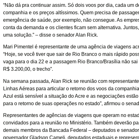
“Não dá pra continuar assim. Só dois voos por dia, cada um 
companhia e os preços altíssimos. Quem precisa de passag
emergência de saúde, por exemplo, não consegue. As empre
conta da demanda e os clientes ficam sem alternativa. Juntos
uma solução.” – disse o senador Alan Rick.
Mari Pimentel é representante de uma agência de viagens acr
“Hoje, se você tiver que sair de Rio Branco o mais rápido poss
vaga para o dia 22 e a passagem Rio Branco/Brasília não sa
R$ 3.200,00, o trecho”.
Na semana passada, Alan Rick se reunião com representante
Linhas Aéreas para articular o retorno dos voos da companhia
Azul está sensível a situação do Acre e as negociações estã
para o retorno de suas operações no estado”, afirmou o senad
Representantes de agências de viagens que operam no esta
convidados para a reunião no Ministério. Também deverão part
demais membros da Bancada Federal – deputados e senadore
governador Gladson Cameli, deputados estaduais e represen