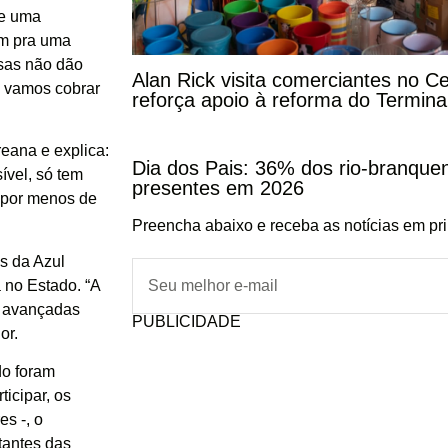
de uma
em pra uma
sas não dão
Alan Rick visita comerciantes no C
, vamos cobrar
reforça apoio à reforma do Termina
eana e explica:
Dia dos Pais: 36% dos rio-branqu
ível, só tem
presentes em 2026
i por menos de
Preencha abaixo e receba as notícias em pr
s da Azul
 no Estado. “A
o avançadas
PUBLICIDADE
or.
do foram
icipar, os
s -, o
tantes das