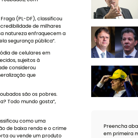
Fraga (PL-DF), classificou
credibilidade de milhares
essa natureza enfraquecem a
ela segurança pública”.
tódia de celulares em
idos, sujeitos à
idade considerou
neralização que
roubados são os pobres.
ta? Todo mundo gosta”,
assificou como uma
Preencha abai
ão de baixa renda e o crime
em primeira m
orta ou vende um produto