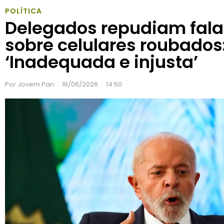
POLÍTICA
Delegados repudiam fala
sobre celulares roubados
‘Inadequada e injusta’
Por
Jovem Pan
16/06/2026
14:50