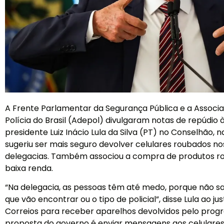
A Frente Parlamentar da Segurança Pública e a Associ
Polícia do Brasil (Adepol) divulgaram notas de repúdio
presidente Luiz Inácio Lula da Silva (PT) no Conselhão, na
sugeriu ser mais seguro devolver celulares roubados n
delegacias. Também associou a compra de produtos r
baixa renda.
“Na delegacia, as pessoas têm até medo, porque não s
que vão encontrar ou o tipo de policial”, disse Lula ao jus
Correios para receber aparelhos devolvidos pelo prog
proposta do governo é enviar mensagens aos celulare