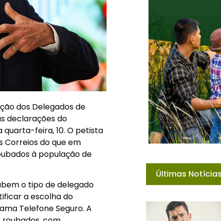
ação dos Delegados de
 às declarações do
 quarta-feira, 10. O petista
os Correios do que em
oubados à população de
Últimas Notícia
abem o tipo de delegado
tificar a escolha do
rama Telefone Seguro. A
s roubados, com