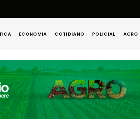
TICA
ECONOMIA
COTIDIANO
POLICIAL
AGRO
TICA
ECONOMIA
COTIDIANO
POLICIAL
AGRO