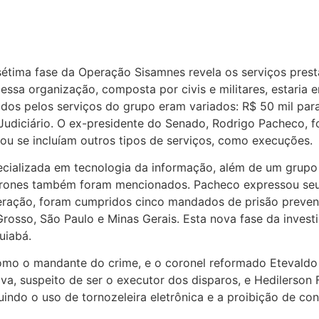
sétima fase da Operação Sisamnes revela os serviços pre
sa organização, composta por civis e militares, estaria en
s pelos serviços do grupo eram variados: R$ 50 mil para 
Judiciário. O ex-presidente do Senado, Rodrigo Pacheco, f
ou se incluíam outros tipos de serviços, como execuções.
cializada em tecnologia da informação, além de um grupo
 drones também foram mencionados. Pacheco expressou seu 
eração, foram cumpridos cinco mandados de prisão prevent
so, São Paulo e Minas Gerais. Esta nova fase da investi
uiabá.
omo o mandante do crime, e o coronel reformado Etevaldo 
, suspeito de ser o executor dos disparos, e Hedilerson F
indo o uso de tornozeleira eletrônica e a proibição de con