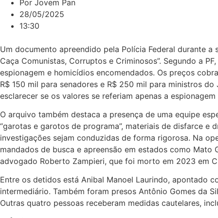
Por
Jovem Pan
28/05/2025
13:30
Um documento apreendido pela Polícia Federal durante a 
Caça Comunistas, Corruptos e Criminosos”. Segundo a PF, es
espionagem e homicídios encomendados. Os preços cobrado
R$ 150 mil para senadores e R$ 250 mil para ministros do 
esclarecer se os valores se referiam apenas a espionagem 
O arquivo também destaca a presença de uma equipe espe
“garotas e garotos de programa”, materiais de disfarce e
investigações sejam conduzidas de forma rigorosa. Na op
mandados de busca e apreensão em estados como Mato Gros
advogado Roberto Zampieri, que foi morto em 2023 em C
Entre os detidos está Anibal Manoel Laurindo, apontado c
intermediário. Também foram presos Antônio Gomes da Silva
Outras quatro pessoas receberam medidas cautelares, inclu