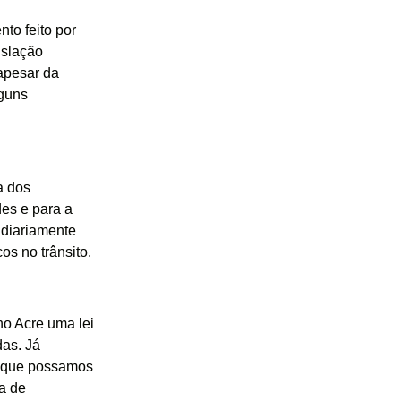
to feito por
islação
apesar da
lguns
a dos
es e para a
 diariamente
os no trânsito.
o Acre uma lei
das. Já
a que possamos
a de