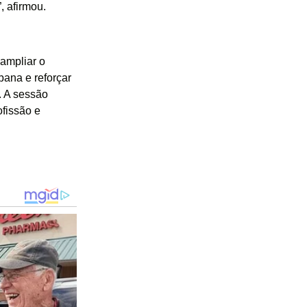
, afirmou.
ampliar o
bana e reforçar
. A sessão
ofissão e