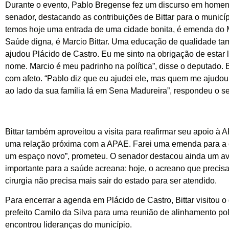
Durante o evento, Pablo Bregense fez um discurso em hom
senador, destacando as contribuições de Bittar para o municíp
temos hoje uma entrada de uma cidade bonita, é emenda do Ma
Saúde digna, é Marcio Bittar. Uma educação de qualidade ta
ajudou Plácido de Castro. Eu me sinto na obrigação de estar
nome. Marcio é meu padrinho na política”, disse o deputado. Bi
com afeto. “Pablo diz que eu ajudei ele, mas quem me ajudou 
ao lado da sua família lá em Sena Madureira”, respondeu o s
Bittar também aproveitou a visita para reafirmar seu apoio à 
uma relação próxima com a APAE. Farei uma emenda para a 
um espaço novo”, prometeu. O senador destacou ainda um a
importante para a saúde acreana: hoje, o acreano que precis
cirurgia não precisa mais sair do estado para ser atendido.
Para encerrar a agenda em Plácido de Castro, Bittar visitou o
prefeito Camilo da Silva para uma reunião de alinhamento polí
encontrou lideranças do município.