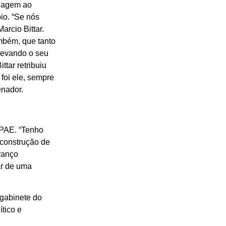
enagem ao
io. “Se nós
rcio Bittar.
mbém, que tanto
 levando o seu
ttar retribuiu
foi ele, sempre
enador.
APAE. “Tenho
construção de
vanço
ar de uma
 gabinete do
tico e