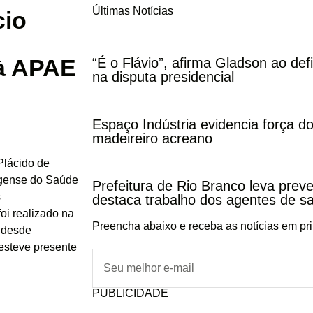
Últimas Notícias
cio
 à APAE
“É o Flávio”, afirma Gladson ao def
na disputa presidencial
Espaço Indústria evidencia força do
madeireiro acreano
 Plácido de
egense do Saúde
Prefeitura de Rio Branco leva pre
s
destaca trabalho dos agentes de s
oi realizado na
Preencha abaixo e receba as notícias em pr
 desde
 esteve presente
PUBLICIDADE