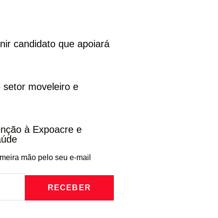
inir candidato que apoiará
 setor moveleiro e
venção à Expoacre e
aúde
imeira mão pelo seu e-mail
RECEBER