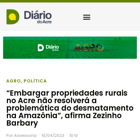
AGRO
,
POLÍTICA
“Embargar propriedades rurais
no Acre não resolverá a
problemática do desmatamento
na Amazônia”, afirma Zezinho
Barbary
Por
Assessoria
10/04/2023
10:10