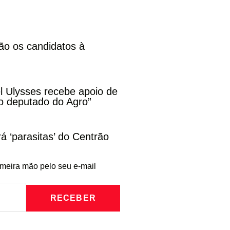
ão os candidatos à
l Ulysses recebe apoio de
o deputado do Agro”
rá ‘parasitas’ do Centrão
imeira mão pelo seu e-mail
RECEBER