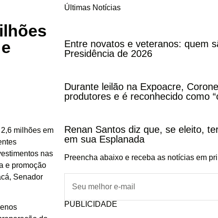
Últimas Notícias
ilhões
 e
Entre novatos e veteranos: quem s
Presidência de 2026
Durante leilão na Expoacre, Corone
produtores e é reconhecido como “
Renan Santos diz que, se eleito, te
 2,6 milhões em
em sua Esplanada
entes
vestimentos nas
Preencha abaixo e receba as notícias em pr
iva e promoção
acá, Senador
PUBLICIDADE
uenos