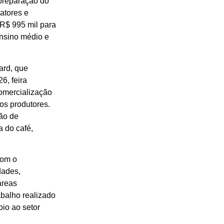
 preparação do
ratores e
 R$ 995 mil para
ensino médio e
ard, que
6, feira
comercialização
os produtores.
ão de
a do café,
com o
dades,
áreas
abalho realizado
oio ao setor