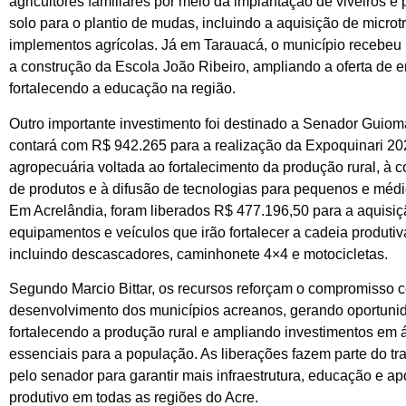
agricultores familiares por meio da implantação de viveiros e
solo para o plantio de mudas, incluindo a aquisição de microt
implementos agrícolas. Já em Tarauacá, o município recebeu
a construção da Escola João Ribeiro, ampliando a oferta de 
fortalecendo a educação na região.
Outro importante investimento foi destinado a Senador Guiom
contará com R$ 942.265 para a realização da Expoquinari 202
agropecuária voltada ao fortalecimento da produção rural, à 
de produtos e à difusão de tecnologias para pequenos e médi
Em Acrelândia, foram liberados R$ 477.196,50 para a aquisiç
equipamentos e veículos que irão fortalecer a cadeia produtiv
incluindo descascadores, caminhonete 4×4 e motocicletas.
Segundo Marcio Bittar, os recursos reforçam o compromisso 
desenvolvimento dos municípios acreanos, gerando oportuni
fortalecendo a produção rural e ampliando investimentos em 
essenciais para a população. As liberações fazem parte do tr
pelo senador para garantir mais infraestrutura, educação e ap
produtivo em todas as regiões do Acre.