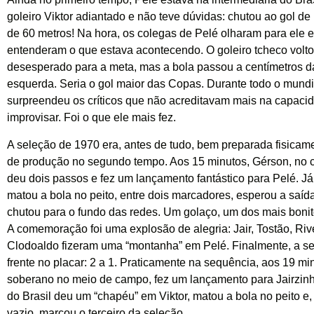
goleiro Viktor adiantado e não teve dúvidas: chutou ao gol de
de 60 metros! Na hora, os colegas de Pelé olharam para ele 
entenderam o que estava acontecendo. O goleiro tcheco volt
desesperado para a meta, mas a bola passou a centímetros d
esquerda. Seria o gol maior das Copas. Durante todo o mundi
surpreendeu os críticos que não acreditavam mais na capaci
improvisar. Foi o que ele mais fez.
A seleção de 1970 era, antes de tudo, bem preparada fisicam
de produção no segundo tempo. Aos 15 minutos, Gérson, no cí
deu dois passos e fez um lançamento fantástico para Pelé. Já
matou a bola no peito, entre dois marcadores, esperou a saída
chutou para o fundo das redes. Um golaço, um dos mais bonit
A comemoração foi uma explosão de alegria: Jair, Tostão, Rive
Clodoaldo fizeram uma “montanha” em Pelé. Finalmente, a se
frente no placar: 2 a 1. Praticamente na sequência, aos 19 mi
soberano no meio de campo, fez um lançamento para Jairzin
do Brasil deu um “chapéu” em Viktor, matou a bola no peito e,
vazio, marcou o terceiro da seleção.