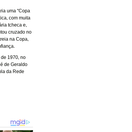
faria uma “Copa
ica, com muita
ria tcheca e,
utou cruzado no
treia na Copa,
nfiança.
 de 1970, no
 é de Geraldo
pla da Rede