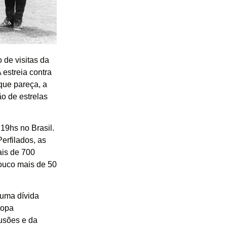
 de visitas da
 estreia contra
que pareça, a
o de estrelas
19hs no Brasil.
erfilados, as
is de 700
ouco mais de 50
 uma dívida
Copa
tusões e da