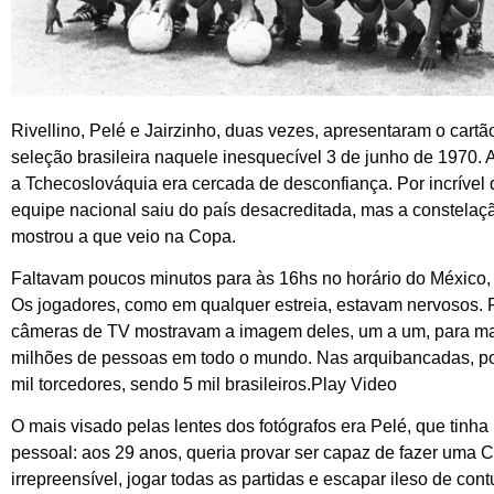
Rivellino, Pelé e Jairzinho, duas vezes, apresentaram o cartão
seleção brasileira naquele inesquecível 3 de junho de 1970. A
a Tchecoslováquia era cercada de desconfiança. Por incrível 
equipe nacional saiu do país desacreditada, mas a constelaçã
mostrou a que veio na Copa.
Faltavam poucos minutos para às 16hs no horário do México, 
Os jogadores, como em qualquer estreia, estavam nervosos. P
câmeras de TV mostravam a imagem deles, um a um, para ma
milhões de pessoas em todo o mundo. Nas arquibancadas, p
mil torcedores, sendo 5 mil brasileiros.Play Video
O mais visado pelas lentes dos fotógrafos era Pelé, que tinha
pessoal: aos 29 anos, queria provar ser capaz de fazer uma 
irrepreensível, jogar todas as partidas e escapar ileso de con