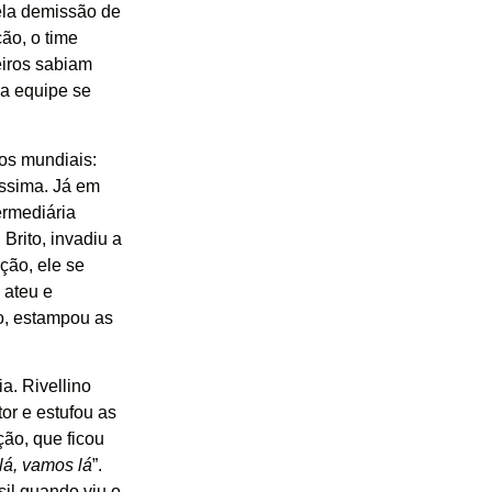
ela demissão de
ão, o time
eiros sabiam
 a equipe se
os mundiais:
íssima. Já em
ermediária
Brito, invadiu a
ção, ele se
 ateu e
o, estampou as
a. Rivellino
tor e estufou as
ção, que ficou
lá, vamos lá
”.
sil quando viu o