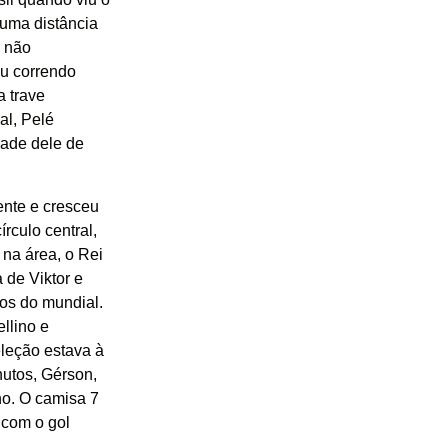
 uma distância
e não
ou correndo
a trave
al, Pelé
dade dele de
ente e cresceu
rculo central,
 na área, o Rei
 de Viktor e
os do mundial.
llino e
leção estava à
nutos, Gérson,
ho. O camisa 7
 com o gol