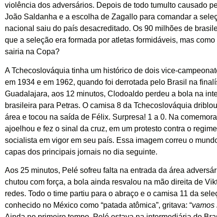
violência dos adversários. Depois de todo tumulto causado p
João Saldanha e a escolha de Zagallo para comandar a seleç
nacional saiu do país desacreditado. Os 90 milhões de brasil
que a seleção era formada por atletas formidáveis, mas como
sairia na Copa?
A Tchecoslováquia tinha um histórico de dois vice-campeonat
em 1934 e em 1962, quando foi derrotada pelo Brasil na final
Guadalajara, aos 12 minutos, Clodoaldo perdeu a bola na int
brasileira para Petras. O camisa 8 da Tchecoslováquia driblou 
área e tocou na saída de Félix. Surpresa! 1 a 0. Na comemora
ajoelhou e fez o sinal da cruz, em um protesto contra o regime
socialista em vigor em seu país. Essa imagem correu o mund
capas dos principais jornais no dia seguinte.
Aos 25 minutos, Pelé sofreu falta na entrada da área adversári
chutou com força, a bola ainda resvalou na mão direita de Vik
redes. Todo o time partiu para o abraço e o camisa 11 da sele
conhecido no México como “patada atômica”, gritava: “
vamos 
Ainda no primeiro tempo, Pelé estava na intermediária do Bra