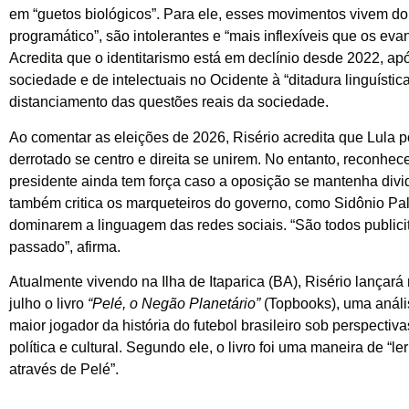
em “guetos biológicos”. Para ele, esses movimentos vivem do
programático”, são intolerantes e “mais inflexíveis que os eva
Acredita que o identitarismo está em declínio desde 2022, ap
sociedade e de intelectuais no Ocidente à “ditadura linguístic
distanciamento das questões reais da sociedade.
Ao comentar as eleições de 2026, Risério acredita que Lula p
derrotado se centro e direita se unirem. No entanto, reconhec
presidente ainda tem força caso a oposição se mantenha divid
também critica os marqueteiros do governo, como Sidônio Pal
dominarem a linguagem das redes sociais. “São todos publici
passado”, afirma.
Atualmente vivendo na Ilha de Itaparica (BA), Risério lançará 
julho o livro
“Pelé, o Negão Planetário”
(Topbooks), uma anális
maior jogador da história do futebol brasileiro sob perspectiva
política e cultural. Segundo ele, o livro foi uma maneira de “ler
através de Pelé”.