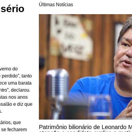
Últimas Notícias
isério
overno do
 perdido”, tanto
arece uma barata
tro”, declarou.
stas nos anos
salão e diz que
.
tários, que
Patrimônio bilionário de Leonardo
 se fecharem