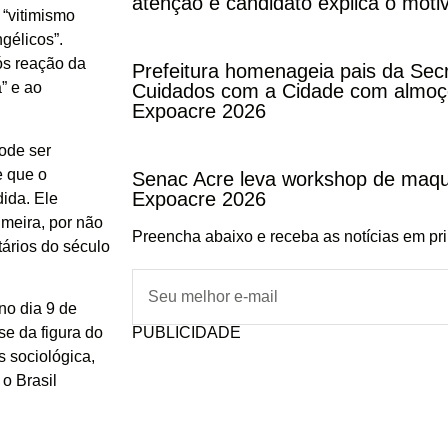
atenção e candidato explica o moti
 “vitimismo
ngélicos”.
ós reação da
Prefeitura homenageia pais da Secr
a” e ao
Cuidados com a Cidade com almoço
Expoacre 2026
ode ser
e que o
Senac Acre leva workshop de maqu
Expoacre 2026
ida. Ele
meira, por não
Preencha abaixo e receba as notícias em pr
tários do século
no dia 9 de
PUBLICIDADE
e da figura do
s sociológica,
 o Brasil