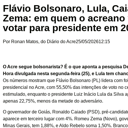
Flávio Bolsonaro, Lula, Ca
Zema: em quem o acreano 
votar para presidente em 
Por
Ronan Matos, do Diário do Acre
25/05/2026
12:15
O Acre segue bolsonarista? É o que aponta a pesquisa De
Hora divulgada nesta segunda-feira (25), e Lula tem cha
Os números mostram que Flávio Bolsonaro (PL) lidera com fol
presidencial no Acre, com 55,50% das intenções de voto no c
estimulado, enquanto o presidente Luiz Inácio Lula da Silva
apenas 22,75%, menos da metade do adversário.
O governador de Goiás, Ronaldo Caiado (PSD), pré-candidato
aparece em terceiro lugar com 4%. Romeu Zema (Novo), gov
Minas Gerais, tem 1,88%, e Aldo Rebelo soma 1,50%. Branco