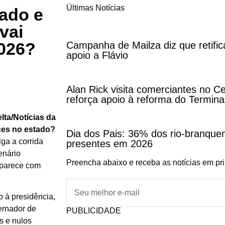
Últimas Notícias
iado e
vai
2026?
Campanha de Mailza diz que retifi
apoio a Flávio
Alan Rick visita comerciantes no C
reforça apoio à reforma do Termina
lta/Notícias da
nces no estado?
Dia dos Pais: 36% dos rio-branqu
ga a corrida
presentes em 2026
enário
Preencha abaixo e receba as notícias em pr
 aparece com
 à presidência,
ernador de
PUBLICIDADE
s e nulos