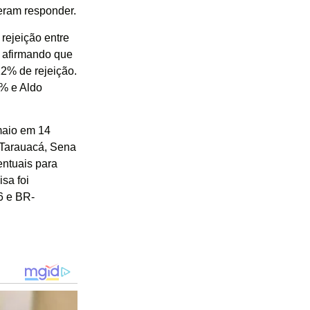
eram responder.
rejeição entre
 afirmando que
12% de rejeição.
% e Aldo
maio em 14
, Tarauacá, Sena
entuais para
sa foi
6 e BR-