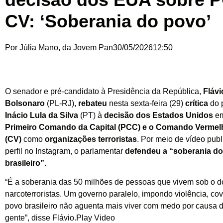
CV: ‘Soberania do povo’
Por
Júlia Mano, da Jovem Pan
30/05/2026
12:50
O senador e pré-candidato à Presidência da República,
Flávi
Bolsonaro
(PL-RJ),
rebateu
nesta sexta-feira (29)
crítica
do 
Inácio Lula da Silva
(PT) à
decisão dos Estados Unidos
e
Primeiro Comando da Capital (PCC) e o Comando Vermel
(CV)
como
organizações terroristas
. Por meio de vídeo pub
perfil no Instagram, o parlamentar
defendeu a “soberania d
brasileiro”
.
“É a soberania das 50 milhões de pessoas que vivem sob o 
narcoterroristas. Um governo paralelo, impondo violência, co
povo brasileiro não aguenta mais viver com medo por causa d
gente”, disse Flávio.Play Video