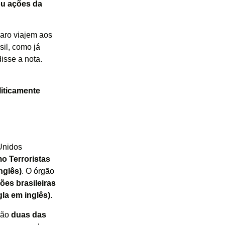
ou ações da
naro viajem aos
il, como já
isse a nota.
liticamente
Unidos
o Terroristas
nglês)
. O órgão
es brasileiras
la em inglês)
.
são
duas das