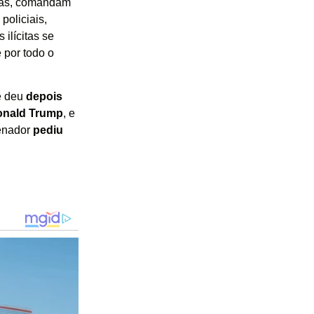
ntas, comandam
policiais,
 ilícitas se
 por todo o
e deu
depois
nald Trump
, e
senador
pediu