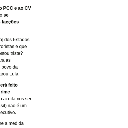
 ao PCC e ao CV
vo
se
s facções
do] dos Estados
oristas e que
tou triste?
ra as
o povo da
arou Lula.
erá feito
Crime
o aceitamos ser
sil) não é um
ecutivo.
re a medida