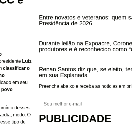
Entre novatos e veteranos: quem s
Presidência de 2026
Durante leilão na Expoacre, Corone
produtores e é reconhecido como “
o
presidente
Luiz
m
classificar o
Renan Santos diz que, se eleito, te
em sua Esplanada
ho
licado em seu
Preencha abaixo e receba as notícias em pr
o povo
domínio desses
vardia, medo. O
PUBLICIDADE
esse tipo de