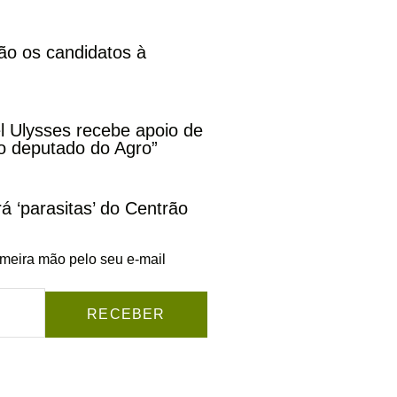
ão os candidatos à
l Ulysses recebe apoio de
o deputado do Agro”
rá ‘parasitas’ do Centrão
imeira mão pelo seu e-mail
RECEBER