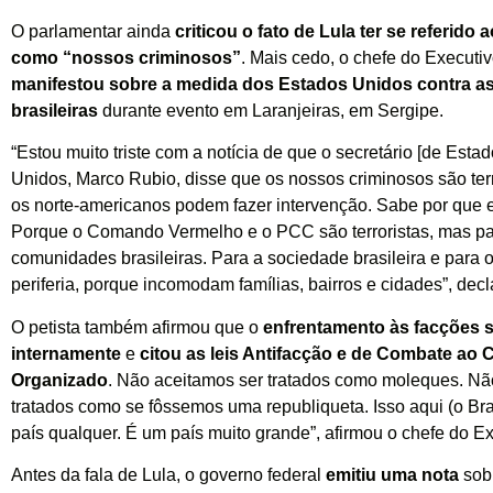
O parlamentar ainda
criticou o fato de Lula ter se referido
como “nossos criminosos”
. Mais cedo, o chefe do Executi
manifestou sobre a medida dos Estados Unidos contra a
brasileiras
durante evento em Laranjeiras, em Sergipe.
“Estou muito triste com a notícia de que o secretário [de Esta
Unidos, Marco Rubio, disse que os nossos criminosos são terr
os norte-americanos podem fazer intervenção. Sabe por que es
Porque o Comando Vermelho e o PCC são terroristas, mas pa
comunidades brasileiras. Para a sociedade brasileira e para 
periferia, porque incomodam famílias, bairros e cidades”, decl
O petista também afirmou que o
enfrentamento às facções s
internamente
e
citou as leis Antifacção e de Combate ao 
Organizado
. Não aceitamos ser tratados como moleques. Nã
tratados como se fôssemos uma republiqueta. Isso aqui (o Bra
país qualquer. É um país muito grande”, afirmou o chefe do Ex
Antes da fala de Lula, o governo federal
emitiu uma nota
sob