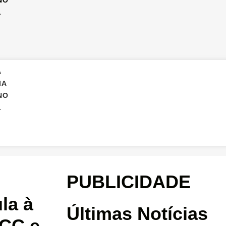
NO
L
A
IA
NO
L
PUBLICIDADE
ula à
Últimas Notícias
PCC e