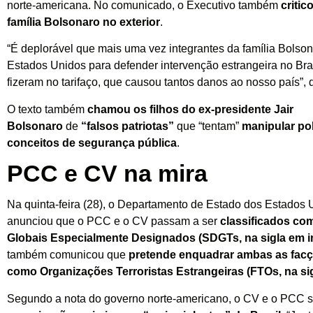
norte-americana. No comunicado, o Executivo também
critic
família Bolsonaro no exterior
.
“É deplorável que mais uma vez integrantes da família Bolso
Estados Unidos para defender intervenção estrangeira no Bras
fizeram no tarifaço, que causou tantos danos ao nosso país”, d
O texto também
chamou os filhos do ex-presidente Jair
Bolsonaro
de
“falsos patriotas”
que “tentam”
manipular po
conceitos de segurança pública
.
PCC e CV na mira
Na quinta-feira (28), o Departamento de Estado dos Estados 
anunciou que o PCC e o CV passam a ser
classificados com
Globais Especialmente Designados (SDGTs, na sigla em i
também comunicou que
pretende enquadrar ambas as facçõ
como Organizações Terroristas Estrangeiras (FTOs, na sig
Segundo a nota do governo norte-americano, o CV e o PCC 