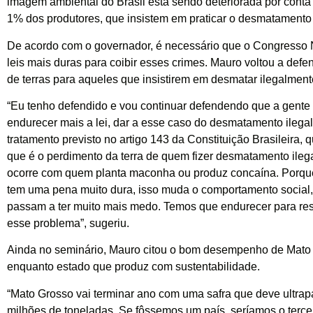
imagem ambiental do Brasil está sendo deteriorada por cont
1% dos produtores, que insistem em praticar o desmatamento i
De acordo com o governador, é necessário que o Congresso N
leis mais duras para coibir esses crimes. Mauro voltou a defe
de terras para aqueles que insistirem em desmatar ilegalment
“Eu tenho defendido e vou continuar defendendo que a gente
endurecer mais a lei, dar a esse caso do desmatamento ileg
tratamento previsto no artigo 143 da Constituição Brasileira, q
que é o perdimento da terra de quem fizer desmatamento ileg
ocorre com quem planta maconha ou produz concaína. Porq
tem uma pena muito dura, isso muda o comportamento social
passam a ter muito mais medo. Temos que endurecer para res
esse problema”, sugeriu.
Ainda no seminário, Mauro citou o bom desempenho de Mato
enquanto estado que produz com sustentabilidade.
“Mato Grosso vai terminar ano com uma safra que deve ultrap
milhões de toneladas. Se fôssemos um país, seríamos o terce