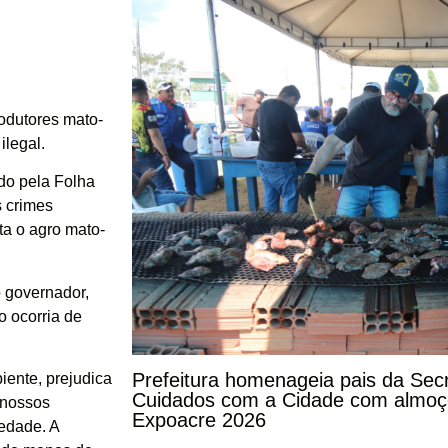
odutores mato-
ilegal.
do pela Folha
s crimes
ta o agro mato-
 governador,
 ocorria de
Prefeitura homenageia pais da Secr
iente, prejudica
Cuidados com a Cidade com almoço
 nossos
Expoacre 2026
edade. A