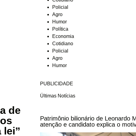
Policial
Agro
Humor
Política
Economia
Cotidiano
Policial
Agro
Humor
PUBLICIDADE
Últimas Notícias
a de
sos
Patrimônio bilionário de Leonardo
atenção e candidato explica o moti
lei”