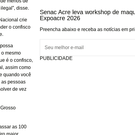
a de menos de
legal”, disse.
Senac Acre leva workshop de maqu
Expoacre 2026
acional crie
nder o confisco
Preencha abaixo e receba as notícias em pr
e.
 possa
al o mesmo
PUBLICIDADE
ue é o confisco,
al, assim como
ue quando você
, as pessoas
olver de vez
 Grosso
assar as 100
iro maior