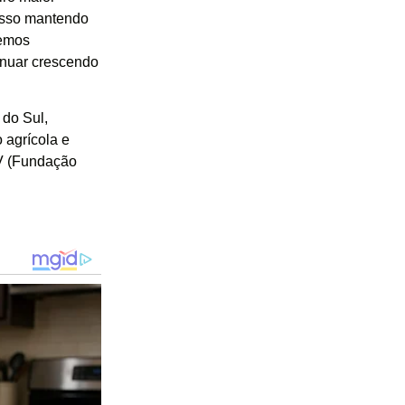
 isso mantendo
temos
inuar crescendo
 do Sul,
 agrícola e
V (Fundação