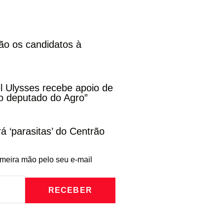
ão os candidatos à
l Ulysses recebe apoio de
o deputado do Agro”
rá ‘parasitas’ do Centrão
imeira mão pelo seu e-mail
RECEBER