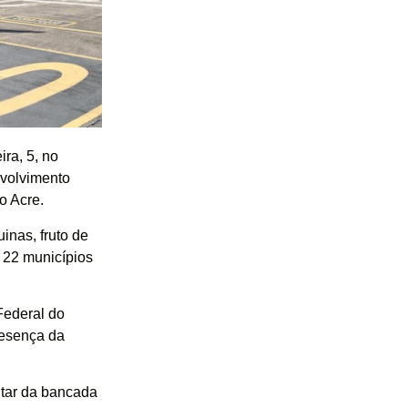
ra, 5, no
nvolvimento
o Acre.
inas, fruto de
 22 municípios
Federal do
resença da
ntar da bancada