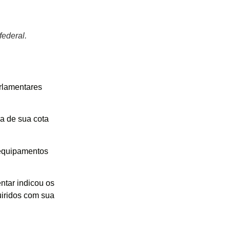
ederal.
arlamentares
ia de sua cota
 equipamentos
ntar indicou os
uiridos com sua