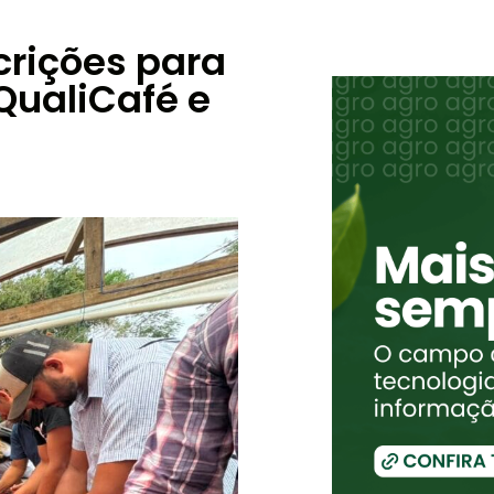
crições para
QualiCafé e