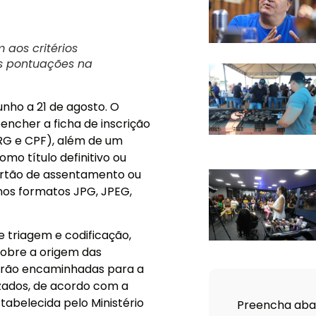
aos critérios
es pontuações na
unho a 21 de agosto. O
eencher a ficha de inscrição
(RG e CPF), além de um
o título definitivo ou
artão de assentamento ou
nos formatos JPG, JPEG,
 triagem e codificação,
 sobre a origem das
serão encaminhadas para a
lizados, de acordo com a
stabelecida pelo Ministério
Preencha abai