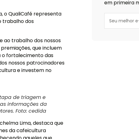
em primeira m
va, o QualiCafé representa
o trabalho dos
de ao trabalho dos nossos
s premiações, que incluem
 o fortalecimento das
 dos nossos patrocinadores
cultura e investem no
tapa de triagem e
o as informações da
ores. Foto: cedida
ichelma Lima, destaca que
nes da cafeicultura
nhecendo aqueles que