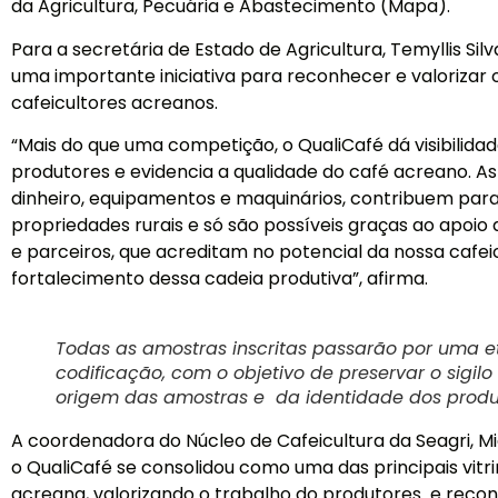
da Agricultura, Pecuária e Abastecimento (Mapa).
Para a secretária de Estado de Agricultura, Temyllis Sil
uma importante iniciativa para reconhecer e valorizar 
cafeicultores acreanos.
“Mais do que uma competição, o QualiCafé dá visibilida
produtores e evidencia a qualidade do café acreano. A
dinheiro, equipamentos e maquinários, contribuem para
propriedades rurais e só são possíveis graças ao apoio
e parceiros, que acreditam no potencial da nossa cafei
fortalecimento dessa cadeia produtiva”, afirma.
Todas as amostras inscritas passarão por uma e
codificação, com o objetivo de preservar o sigil
origem das amostras e da identidade dos produt
A coordenadora do Núcleo de Cafeicultura da Seagri, M
o QualiCafé se consolidou como uma das principais vitri
acreana, valorizando o trabalho do produtores e reco