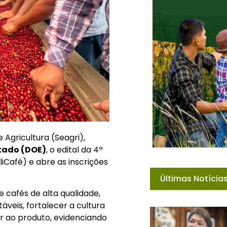
 Agricultura (Seagri),
stado (DOE)
,
o edital da 4ª
iCafé) e abre as inscrições
Últimas Notícia
 cafés de alta qualidade,
áveis, fortalecer a cultura
or ao produto, evidenciando