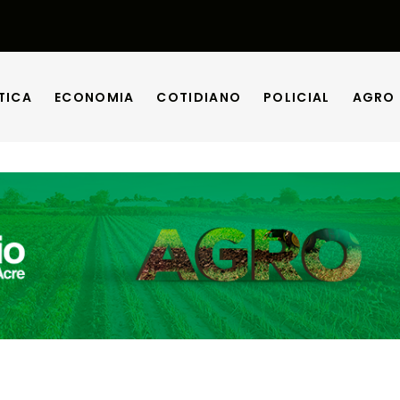
TICA
ECONOMIA
COTIDIANO
POLICIAL
AGRO
TICA
ECONOMIA
COTIDIANO
POLICIAL
AGRO