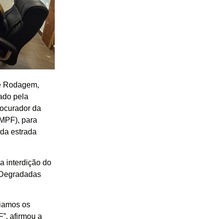
de Rodagem,
tado pela
rocurador da
(MPF), para
 da estrada
a interdição do
 Degradadas
ciamos os
”, afirmou a