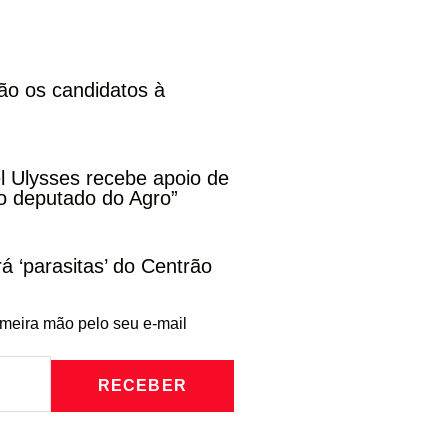
ão os candidatos à
l Ulysses recebe apoio de
o deputado do Agro”
rá ‘parasitas’ do Centrão
imeira mão pelo seu e-mail
RECEBER