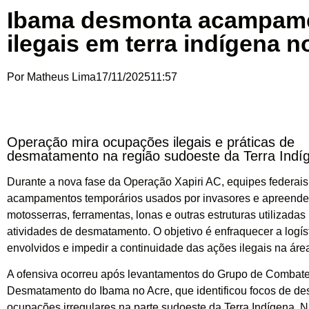
Ibama desmonta acampam
ilegais em terra indígena n
Por
Matheus Lima
17/11/2025
11:57
Operação mira ocupações ilegais e práticas de
desmatamento na região sudoeste da Terra Indí
Durante a nova fase da Operação Xapiri AC, equipes federais
acampamentos temporários usados por invasores e apreend
motosserras, ferramentas, lonas e outras estruturas utilizadas
atividades de desmatamento. O objetivo é enfraquecer a logís
envolvidos e impedir a continuidade das ações ilegais na áre
A ofensiva ocorreu após levantamentos do Grupo de Combat
Desmatamento do Ibama no Acre, que identificou focos de de
ocupações irregulares na parte sudoeste da Terra Indígena. Na