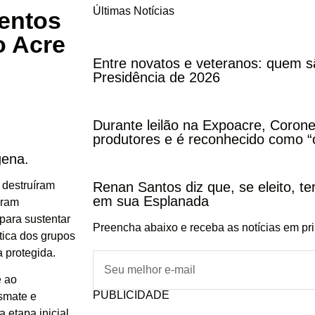
Últimas Notícias
entos
o Acre
Entre novatos e veteranos: quem s
Presidência de 2026
Durante leilão na Expoacre, Corone
produtores e é reconhecido como “
gena.
 destruíram
Renan Santos diz que, se eleito, te
em sua Esplanada
eram
 para sustentar
Preencha abaixo e receba as notícias em pr
tica dos grupos
a protegida.
e ao
PUBLICIDADE
smate e
 etapa inicial