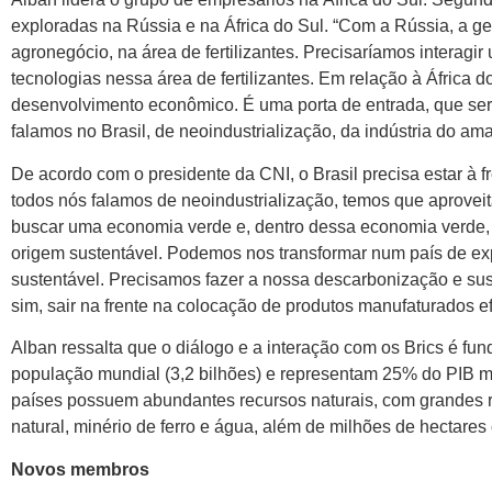
exploradas na Rússia e na África do Sul. “Com a Rússia, a ge
agronegócio, na área de fertilizantes. Precisaríamos interag
tecnologias nessa área de fertilizantes. Em relação à África d
desenvolvimento econômico. É uma porta de entrada, que se
falamos no Brasil, de neoindustrialização, da indústria do am
De acordo com o presidente da CNI, o Brasil precisa estar à
todos nós falamos de neoindustrialização, temos que aprov
buscar uma economia verde e, dentro dessa economia verde,
origem sustentável. Podemos nos transformar num país de ex
sustentável. Precisamos fazer a nossa descarbonização e sust
sim, sair na frente na colocação de produtos manufaturados e
Alban ressalta que o diálogo e a interação com os Brics é f
população mundial (3,2 bilhões) e representam 25% do PIB mu
países possuem abundantes recursos naturais, com grandes r
natural, minério de ferro e água, além de milhões de hectares 
Novos membros