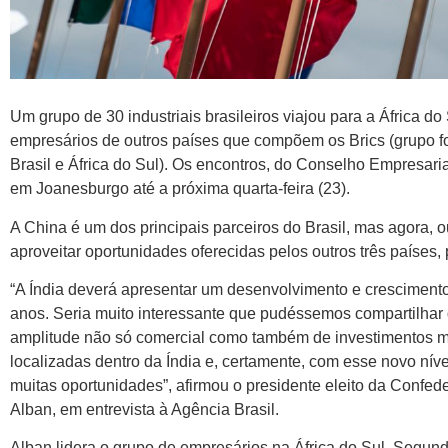
Um grupo de 30 industriais brasileiros viajou para a África do
empresários de outros países que compõem os Brics (grupo f
Brasil e África do Sul). Os encontros, do Conselho Empresaria
em Joanesburgo até a próxima quarta-feira (23).
A China é um dos principais parceiros do Brasil, mas agora, o
aproveitar oportunidades oferecidas pelos outros três países, 
“A Índia deverá apresentar um desenvolvimento e cresciment
anos. Seria muito interessante que pudéssemos compartilhar
amplitude não só comercial como também de investimentos mú
localizadas dentro da Índia e, certamente, com esse novo nív
muitas oportunidades”, afirmou o presidente eleito da Confed
Alban, em entrevista à Agência Brasil.
Alban lidera o grupo de empresários na África do Sul. Segu