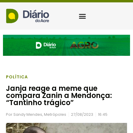
POLÍTICA
Janja reage a meme que
compara Zanin a Mendonça:
“Tantinho trágico”
Por
Sandy Mendes, Metrópoles
27/08/2023
16:45