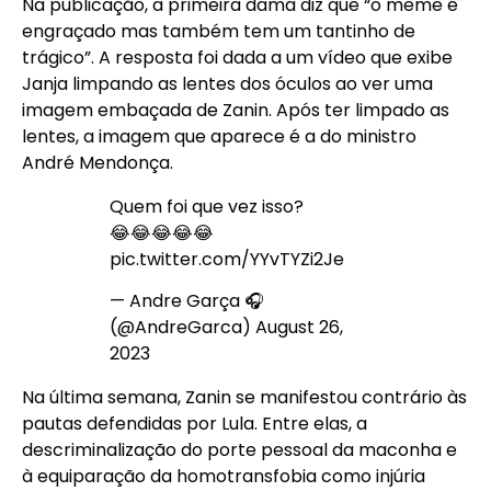
Na publicação, a primeira dama diz que “o meme é
engraçado mas também tem um tantinho de
trágico”. A resposta foi dada a um vídeo que exibe
Janja limpando as lentes dos óculos ao ver uma
imagem embaçada de Zanin. Após ter limpado as
lentes, a imagem que aparece é a do ministro
André Mendonça.
Quem foi que vez isso?
😂😂😂😂😂
pic.twitter.com/YYvTYZi2Je
— Andre Garça 🎧
(@AndreGarca)
August 26,
2023
Na última semana, Zanin se manifestou contrário às
pautas defendidas por Lula. Entre elas, a
descriminalização do porte pessoal da maconha e
à equiparação da homotransfobia como injúria