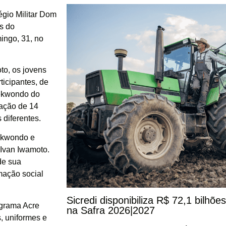
égio Militar Dom
es do
ingo, 31, no
to, os jovens
icipantes, de
aekwondo do
pação de 14
 diferentes.
aekwondo e
Ivan Iwamoto.
de sua
mação social
Sicredi disponibiliza R$ 72,1 bilhõ
ograma Acre
na Safra 2026|2027
, uniformes e