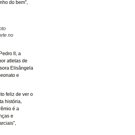
inho do bem”,
oto
orte no
edro II, a
or atletas de
sora Elisângela
peonato e
o feliz de ver o
a história,
rêmio é a
nças e
rciais”,