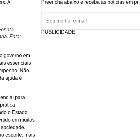
Preencha abaixo e receba as notícias em pr
as. A
eonato
PUBLICIDADE
na. Foto:
lo governo em
is essenciais
sempenho. Não
da ajuda é
.
encial para
prática
ando o Estado
ertido em muitos
a sociedade.
no esporte, mais