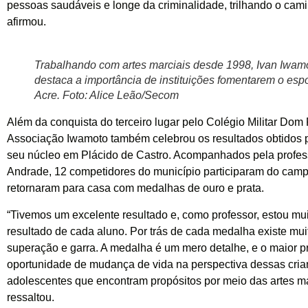
pessoas saudáveis e longe da criminalidade, trilhando o cam
afirmou.
Trabalhando com artes marciais desde 1998, Ivan Iwam
destaca a importância de instituições fomentarem o esp
Acre. Foto: Alice Leão/Secom
Além da conquista do terceiro lugar pelo Colégio Militar Dom P
Associação Iwamoto também celebrou os resultados obtidos p
seu núcleo em Plácido de Castro. Acompanhados pela profes
Andrade, 12 competidores do município participaram do cam
retornaram para casa com medalhas de ouro e prata.
“Tivemos um excelente resultado e, como professor, estou muit
resultado de cada aluno. Por trás de cada medalha existe muit
superação e garra. A medalha é um mero detalhe, e o maior p
oportunidade de mudança de vida na perspectiva dessas cria
adolescentes que encontram propósitos por meio das artes ma
ressaltou.