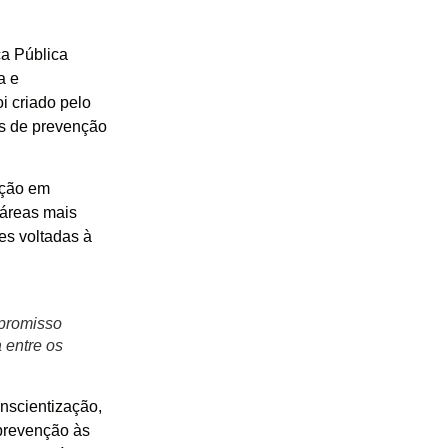
ça Pública
a e
i criado pelo
as de prevenção
ação em
 áreas mais
es voltadas à
mpromisso
 entre os
nscientização,
 prevenção às