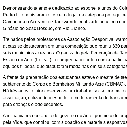
Demonstrando talento e dedicação ao esporte, alunos do Col
Pedro II conquistaram o terceiro lugar na categoria por equip
Campeonato Acreano de Taekwondo, realizado no último dom
Ginásio do Sesc Bosque, em Rio Branco.
Treinados pelos professores da Associação Desportiva Iwamo
atletas se destacaram em uma competição que reuniu 330 part
seis municípios acreanos. Organizado pela Federação de T
Estado do Acre (Feteac), o campeonato contou com a partici
equipes filiadas, que disputaram medalhas em seis categorias
À frente da preparação dos estudantes esteve o mestre de t
subtenente do Corpo de Bombeiros Militar do Acre (CBMAC), 
Há três anos, o tutor desenvolve um trabalho social por meio 
associação, utilizando o esporte como ferramenta de transfor
para crianças e adolescentes.
A iniciativa recebe apoio do governo do Acre, por meio do pr
pela Vida, que contribui com a doação de materiais esportivos