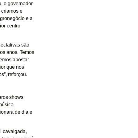
o, o governador
 criamos e
agronegócio e a
ior centro
pectativas são
tos anos. Temos
remos apostar
ior que nos
s”, reforçou.
meros shows
 música
cionará de dia e
al cavalgada,