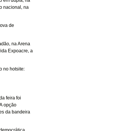
ço em dupla, na
o nacional, na
rova de
adão, na Arena
rida Expoacre, a
 no hotsite:
a feira foi
 A opção
res da bandeira
democrática,