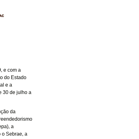
, e com a
no do Estado
al e a
 30 de julho a
ução da
preendedorismo
epa), a
 o Sebrae, a