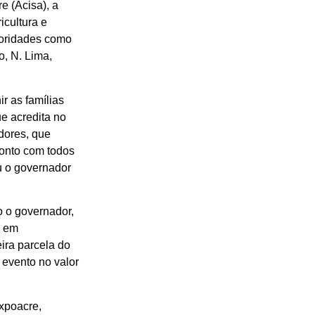
e (Acisa), a
icultura e
toridades como
, N. Lima,
r as famílias
e acredita no
dores, que
onto com todos
u o governador
o o governador,
s em
ira parcela do
 evento no valor
xpoacre,