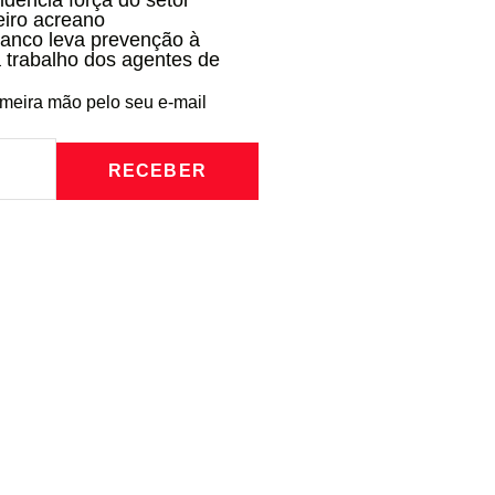
idencia força do setor
eiro acreano
ranco leva prevenção à
 trabalho dos agentes de
imeira mão pelo seu e-mail
RECEBER