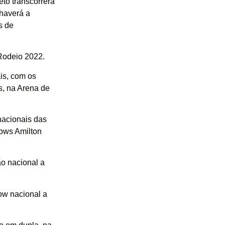
to transcorrerá
haverá a
s de
 Rodeio 2022.
is, com os
s, na Arena de
 nacionais das
hows Amilton
ão nacional a
how nacional a