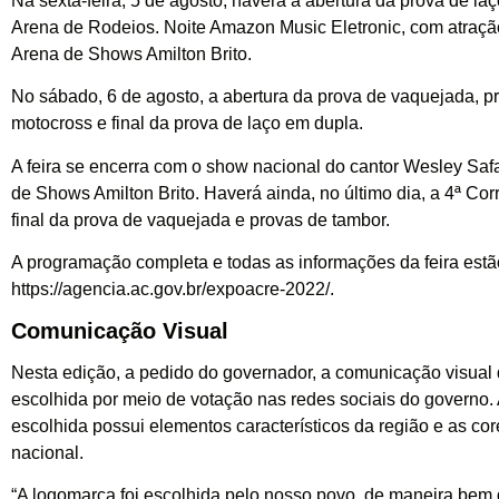
Na sexta-feira, 5 de agosto, haverá a abertura da prova de la
Arena de Rodeios. Noite Amazon Music Eletronic, com atraçã
Arena de Shows Amilton Brito.
No sábado, 6 de agosto, a abertura da prova de vaquejada, p
motocross e final da prova de laço em dupla.
A feira se encerra com o show nacional do cantor Wesley Saf
de Shows Amilton Brito. Haverá ainda, no último dia, a 4ª Cor
final da prova de vaquejada e provas de tambor.
A programação completa e todas as informações da feira estão
https://agencia.ac.gov.br/expoacre-2022/
.
Comunicação Visual
Nesta edição, a pedido do governador, a comunicação visual d
escolhida por meio de votação nas redes sociais do governo.
escolhida possui elementos característicos da região e as co
nacional.
“A logomarca foi escolhida pelo nosso povo, de maneira bem 