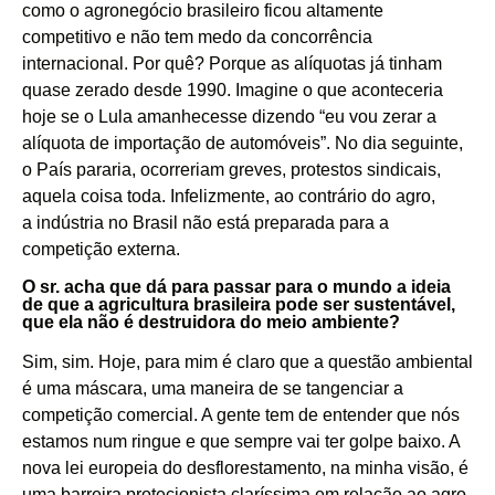
como o agronegócio brasileiro ficou altamente
competitivo e não tem medo da concorrência
internacional. Por quê? Porque as alíquotas já tinham
quase zerado desde 1990. Imagine o que aconteceria
hoje se o Lula amanhecesse dizendo “eu vou zerar a
alíquota de importação de automóveis”. No dia seguinte,
o País pararia, ocorreriam greves, protestos sindicais,
aquela coisa toda. Infelizmente, ao contrário do agro,
a
indústria
no Brasil não está preparada para a
competição externa.
O sr. acha que dá para passar para o mundo a ideia
de que a agricultura brasileira pode ser sustentável,
que ela não é destruidora do meio ambiente?
Sim, sim. Hoje, para mim é claro que a questão ambiental
é uma máscara, uma maneira de se tangenciar a
competição comercial. A gente tem de entender que nós
estamos num ringue e que sempre vai ter golpe baixo. A
nova lei europeia do desflorestamento, na minha visão, é
uma barreira protecionista claríssima em relação ao agro