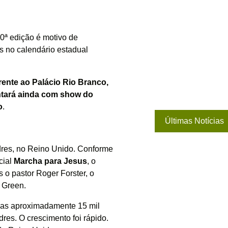
0ª edição é motivo de
s no calendário estadual
rente ao Palácio Rio Branco,
ontará ainda com show do
o
.
Últimas Notícias
res, no Reino Unido. Conforme
cial
Marcha para Jesus
, o
es o pastor Roger Forster, o
 Green.
, mas aproximadamente 15 mil
res. O crescimento foi rápido.