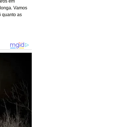
paros em
a longa. Vamos
56 quanto as