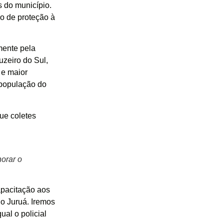
s do município.
ho de proteção à
mente pela
uzeiro do Sul,
 e maior
 população do
ue coletes
orar o
apacitação aos
no Juruá. Iremos
ual o policial