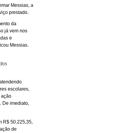
emar Messias, a
viço prestado.
mento da
so já vem nos
adas e
icou Messias.
 dos
 atendendo
res escolares,
 ação
. De imediato,
m R$ 50.225,35,
tação de