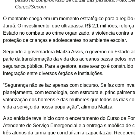
passo no compromisso de cuidar das pessoas. Foto: Di
Gurgel/Secom
O montante chega em um momento estratégico para a região 
Juruá. O investimento, que ultrapassa R$ 2,1 milhões, reforça
Estado no combate ao crime organizado, à violência contra a
proteção de crianças e adolescentes no ambiente escolar.
Segundo a governadora Mailza Assis, o governo do Estado ac
parte da transformação da vida dos acreanos passa pelos in
segurança pública. Para a gestora, esse avanço é construído
integração entre diversos órgãos e instituições.
“Segurança não se faz apenas com discurso. Se faz com inve
planejamento, com tecnologia, com estrutura e, principalment
valorização dos homens e das mulheres que todos os dias co
vida a serviço da nossa população”, afirmou Mailza.
A solenidade teve início com o encerramento do Curso de F
Atendente de Serviço Emergencial e a entrega simbólica de ce
três alunos da turma que concluíram a capacitação. Receben