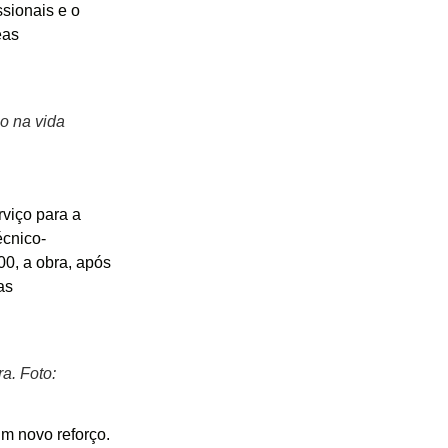
ssionais e o
eas
o na vida
viço para a
écnico-
0, a obra, após
as
a. Foto:
m novo reforço.