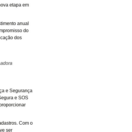
nova etapa em
stimento anual
ompromisso do
ficação dos
nadora
iça e Segurança
 Segura e SOS
 proporcionar
adastros. Com o
ve ser