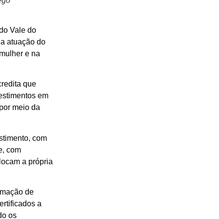
ego
do Vale do
 a atuação do
 mulher e na
redita que
vestimentos em
 por meio da
stimento, com
e, com
locam a própria
ormação de
rtificados a
do os