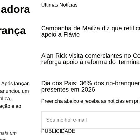
Últimas Notícias
nadora
rança
Campanha de Mailza diz que retifi
apoio a Flávio
Alan Rick visita comerciantes no C
reforça apoio à reforma do Termina
Dia dos Pais: 36% dos rio-branqu
0. Após
lançar
presentes em 2026
s anunciou um
lica,
Preencha abaixo e receba as notícias em pr
lação e ao
PUBLICIDADE
mais um