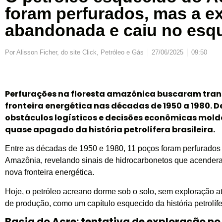
foram perfurados, mas a ex
abandonada e caiu no esq
Por
Alisson Ficher, do site Click, Petróleo e Gás
27/06/2025
09:50
Perfurações na floresta amazônica buscaram tran
fronteira energética nas décadas de 1950 a 1980. 
obstáculos logísticos e decisões econômicas mold
quase apagado da história petrolífera brasileira.
Entre as décadas de 1950 e 1980, 11 poços foram perfurados
Amazônia, revelando sinais de hidrocarbonetos que acende
nova fronteira energética.
Hoje, o petróleo acreano dorme sob o solo, sem exploração ati
de produção, como um capítulo esquecido da história petrolífe
Bacia do Acre: tentativa de exploração n