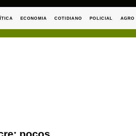
ÍTICA
ECONOMIA
COTIDIANO
POLICIAL
AGRO
ÍTICA
ECONOMIA
COTIDIANO
POLICIAL
AGRO
cre: poços