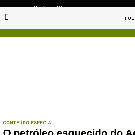
em Rio Branco/AC
POL
POL
CONTEÚDO ESPECIAL
O petróleo esquecido do A