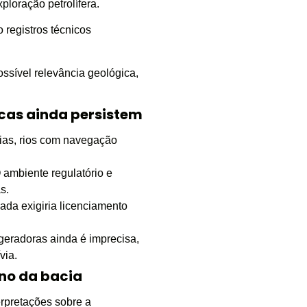
ploração petrolífera.
o registros técnicos
sível relevância geológica,
cas ainda persistem
ias, rios com navegação
 ambiente regulatório e
s.
da exigiria licenciamento
geradoras ainda é imprecisa,
via.
no da bacia
erpretações sobre a