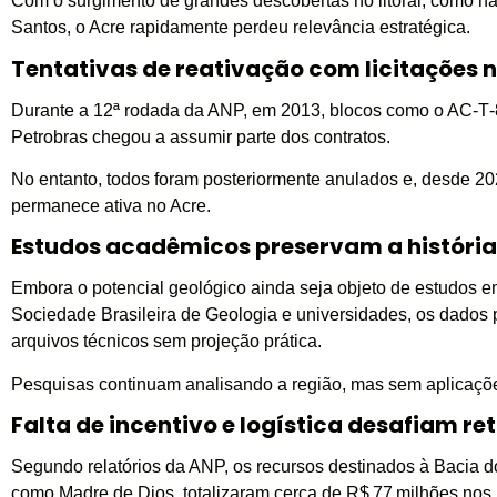
Com o surgimento de grandes descobertas no litoral, como 
Santos, o Acre rapidamente perdeu relevância estratégica.
Tentativas de reativação com licitações 
Durante a 12ª rodada da ANP, em 2013, blocos como o AC‑T‑8
Petrobras chegou a assumir parte dos contratos.
No entanto, todos foram posteriormente anulados e, desde 
permanece ativa no Acre.
Estudos acadêmicos preservam a história
Embora o potencial geológico ainda seja objeto de estudos e
Sociedade Brasileira de Geologia e universidades, os dados 
arquivos técnicos sem projeção prática.
Pesquisas continuam analisando a região, mas sem aplicações
Falta de incentivo e logística desafiam 
Segundo relatórios da ANP, os recursos destinados à Bacia do
como Madre de Dios, totalizaram cerca de R$ 77 milhões nos 