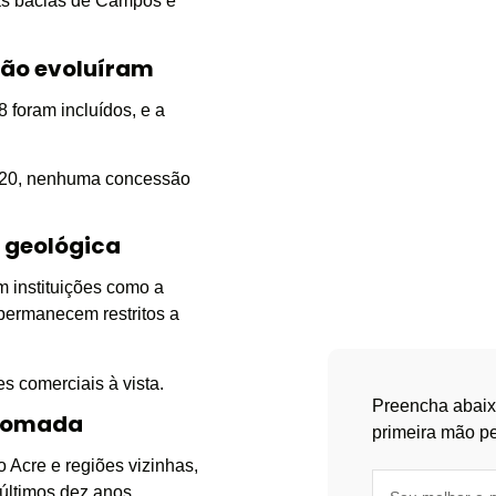
nas bacias de Campos e
não evoluíram
 foram incluídos, e a
2020, nenhuma concessão
 geológica
m instituições como a
permanecem restritos a
 comerciais à vista.
Preencha abaix
retomada
primeira mão pe
 Acre e regiões vizinhas,
últimos dez anos.