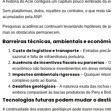
A história do Acre configura um capítulo pouco lembrado da ex
Sem plataformas, dutos, royalties ou contratos, o que resta sã
acumulados pela ANP.
Pesquisas acadêmicas continuam levantando hipóteses de pos
mas os obstáculos permanecem.
Barreiras técnicas, ambientais e econômi
Custo de logística e transporte
– Estradas precár
sazonal e falta de infraestrutura portuária.
Ausência de incentivos fiscais ou parcerias
– O
econômico não favorece investimentos em áreas remota
Impactos ambientais rigorosos
– Qualquer retoma
complexo junto ao Ibama.
Desafios geológicos
– A natureza exata das rochas 
embora comparável às bacias produtoras do Peru e Bolí
Tecnologias futuras podem mudar o desti
A continuidade dos estudos geológicos pode trazer novas int