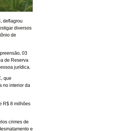
, deflagrou
stigar diversos
tônio de
preensão, 03
rea de Reserva
essoa jurídica.
C, que
 no interior da
e R$ 8 milhões
elos crimes de
, desmatamento e