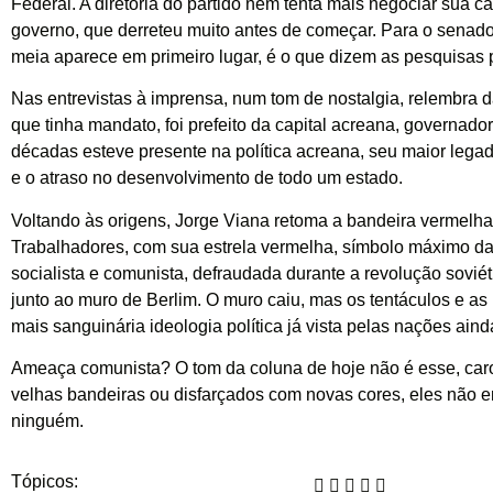
Federal. A diretoria do partido nem tenta mais negociar sua c
governo, que derreteu muito antes de começar. Para o senado,
meia aparece em primeiro lugar, é o que dizem as pesquisas
Nas entrevistas à imprensa, num tom de nostalgia, relembra
que tinha mandato, foi prefeito da capital acreana, governador
décadas esteve presente na política acreana, seu maior legad
e o atraso no desenvolvimento de todo um estado.
Voltando às origens, Jorge Viana retoma a bandeira vermelha
Trabalhadores, com sua estrela vermelha, símbolo máximo da
socialista e comunista, defraudada durante a revolução sovié
junto ao muro de Berlim. O muro caiu, mas os tentáculos e as 
mais sanguinária ideologia política já vista pelas nações ainda
Ameaça comunista? O tom da coluna de hoje não é esse, caro 
velhas bandeiras ou disfarçados com novas cores, eles não
ninguém.
Tópicos: