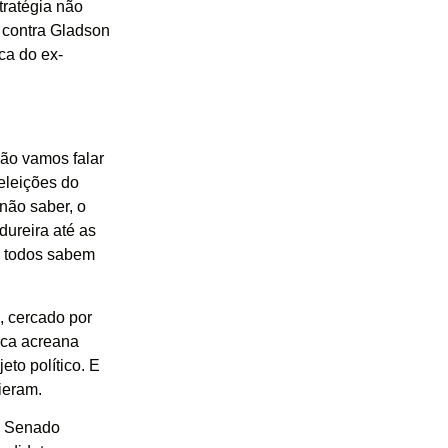
tratégia não
 contra Gladson
ica do ex-
ão vamos falar
 eleições do
 não saber, o
dureira até as
, todos sabem
, cercado por
tica acreana
eto político. E
ieram.
o Senado