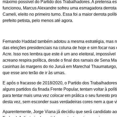
máximo possível do Partido dos Trabalhadores. A pretensa es
funcionou, Marcus Alexandre sofreu uma esmagadora derrota
Cameli, eleito no primeiro turno. Essa foi a maior derrota polít
prefeito petista, pelo menos até agora.
Fernando Haddad também adotou a mesma estratégia, mas n
das eleições presidenciais na coluna de hoje e sim focar nas
Acre. Isso nos lembra que este é um ano eleitoral, impossível
acreano respira política, desde o final dos ramais de Sena Ma
casinhas às margens do rio Juruá em Marechal Thaumaturgo
que esse ano terão de ir às urnas.
E após o fracasso de 2018/2020, o Partido dos Trabalhadores
alguns partidos da finada Frente Popular, tentam voltar à polí
para tentar mais uma vez colocar em prática o seu funesto proj
desta vez, sem esconder suas verdadeiras cores nem a que v
Aparentemente, Jorge Viana já decidiu que será candidato a