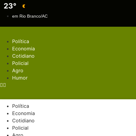
Ir
23°
para
em Rio Branco/AC
o
conteúdo
Política
Economia
Cotidiano
Policial
Agro
Humor
Política
Economia
Cotidiano
Policial
Agro