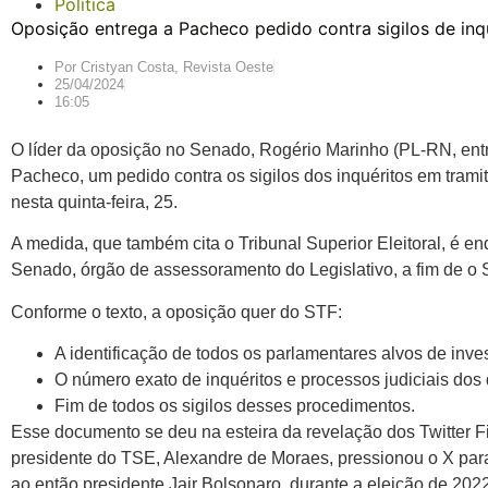
Política
Oposição entrega a Pacheco pedido contra sigilos de inq
Por
Cristyan Costa, Revista Oeste
25/04/2024
16:05
O líder da oposição no Senado, Rogério Marinho (PL-RN, ent
Pacheco, um pedido contra os sigilos dos inquéritos em tram
nesta quinta-feira, 25.
A medida, que também cita o Tribunal Superior Eleitoral, é 
Senado, órgão de assessoramento do Legislativo, a fim de o S
Conforme o texto, a oposição quer do STF:
A identificação de todos os parlamentares alvos de inves
O número exato de inquéritos e processos judiciais dos
Fim de todos os sigilos desses procedimentos.
Esse documento se deu na esteira da revelação dos Twitter Fi
presidente do TSE, Alexandre de Moraes, pressionou o X para
ao então presidente Jair Bolsonaro, durante a eleição de 2022