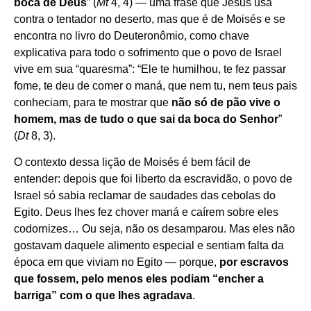
boca de Deus
” (
Mt
4, 4) — uma frase que Jesus usa
contra o tentador no deserto, mas que é de Moisés e se
encontra no livro do Deuteronômio, como chave
explicativa para todo o sofrimento que o povo de Israel
vive em sua “quaresma”: “Ele te humilhou, te fez passar
fome, te deu de comer o maná, que nem tu, nem teus pais
conheciam, para te mostrar que
não só de pão vive o
homem, mas de tudo o que sai da boca do Senhor
”
(
Dt
8, 3).
O contexto dessa lição de Moisés é bem fácil de
entender: depois que foi liberto da escravidão, o povo de
Israel só sabia reclamar de saudades das cebolas do
Egito. Deus lhes fez chover maná e caírem sobre eles
codornizes… Ou seja, não os desamparou. Mas eles não
gostavam daquele alimento especial e sentiam falta da
época em que viviam no Egito — porque,
por escravos
que fossem, pelo menos eles podiam “encher a
barriga” com o que lhes agradava
.