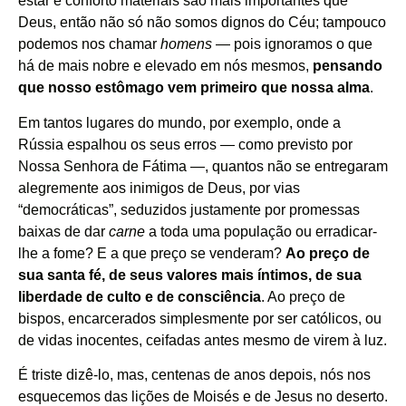
estar e conforto materiais são mais importantes que
Deus, então não só não somos dignos do Céu; tampouco
podemos nos chamar
homens
— pois ignoramos o que
há de mais nobre e elevado em nós mesmos,
pensando
que nosso estômago vem primeiro que nossa alma
.
Em tantos lugares do mundo, por exemplo, onde a
Rússia espalhou os seus erros — como previsto por
Nossa Senhora de Fátima —, quantos não se entregaram
alegremente aos inimigos de Deus, por vias
“democráticas”, seduzidos justamente por promessas
baixas de dar
carne
a toda uma população ou erradicar-
lhe a fome? E a que preço se venderam?
Ao preço de
sua santa fé, de seus valores mais íntimos, de sua
liberdade de culto e de consciência
. Ao preço de
bispos, encarcerados simplesmente por ser católicos, ou
de vidas inocentes, ceifadas antes mesmo de virem à luz.
É triste dizê-lo, mas, centenas de anos depois, nós nos
esquecemos das lições de Moisés e de Jesus no deserto.