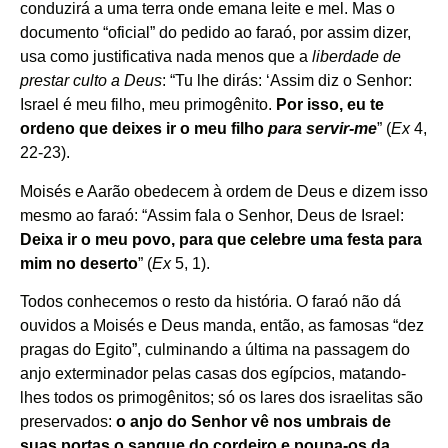
conduzirá a uma terra onde emana leite e mel. Mas o
documento “oficial” do pedido ao faraó, por assim dizer,
usa como justificativa nada menos que a
liberdade de
prestar culto a Deus
: “Tu lhe dirás: ‘Assim diz o Senhor:
Israel é meu filho, meu primogênito.
Por isso, eu te
ordeno que deixes ir o meu filho
para servir-me
” (
Ex
4,
22-23).
Moisés e Aarão obedecem à ordem de Deus e dizem isso
mesmo ao faraó: “Assim fala o Senhor, Deus de Israel:
Deixa ir o meu povo, para que celebre uma festa para
mim no deserto
” (
Ex
5, 1).
Todos conhecemos o resto da história. O faraó não dá
ouvidos a Moisés e Deus manda, então, as famosas “dez
pragas do Egito”, culminando a última na passagem do
anjo exterminador pelas casas dos egípcios, matando-
lhes todos os primogênitos; só os lares dos israelitas são
preservados:
o anjo do Senhor vê nos umbrais de
suas portas o sangue do cordeiro e poupa-os da