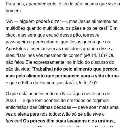
Para nós, aparentemente, é só de pão mesmo que vive o
homem.
“Ah — alguém poderá dizer —, mas Jesus alimentou as
multidões quando multiplicou os pães e os peixes!” Sim,
claro, mas será que era
só
desse pão, terrestre,
passageiro e perecedouro, que Jesus queria que os
Apóstolos alimentassem as multidões quando disse a
eles: “Dai-lhes vós mesmos de comer” (
Mt
14, 16)? Ou
não falou Ele expressamente, no início do discurso do
pão da vida: “
Trabalhai não pelo alimento que perece,
mas pelo alimento que permanece para a vida eterna
e que o Filho do Homem vos dará” (
Jo
6, 27)?
O que está acontecendo na Nicarágua neste ano de
2023 — e que tem acontecido em todos os regimes
anticristãos das últimas décadas — deve soar mais uma
vez o alerta para nós todos:
Não só de pão vive o
homem
!
Os porcos têm suas lavagens e os urubus,