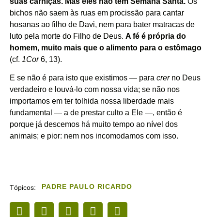
suas carniças. Mas eles não têm Semana Santa.
Os
bichos não saem às ruas em procissão para cantar
hosanas ao filho de Davi, nem para bater matracas de
luto pela morte do Filho de Deus.
A fé é própria do
homem, muito mais que o alimento para o estômago
(cf.
1Cor
6, 13).
E se não é para isto que existimos — para
crer
no Deus
verdadeiro e louvá-lo com nossa vida; se não nos
importamos em ter tolhida nossa liberdade mais
fundamental — a de prestar culto a Ele —, então é
porque já descemos há muito tempo ao nível dos
animais; e pior: nem nos incomodamos com isso.
PADRE PAULO RICARDO
Tópicos: