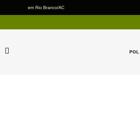
em Rio Branco/AC
POL
POL