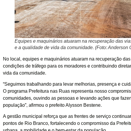
Equipes e maquinários atuaram na recuperação das vias
e a qualidade de vida da comunidade. (Foto: Anderson 
No local, equipes e maquinários atuaram na recuperação das 
condições de tráfego para os moradores e contribuindo diret
vida da comunidade.
“Seguimos trabalhando para levar melhorias, presença e cui
O programa Prefeitura nas Ruas representa nosso compromiss
comunidades, ouvindo as pessoas e levando ações que fazem
população”, afirmou o prefeito Alysson Bestene.
A gestão municipal reforça que as frentes de serviço continu
pontos de Rio Branco, fortalecendo o compromisso da Prefeitu
urbana, a mobilidade e o bem-estar da população.