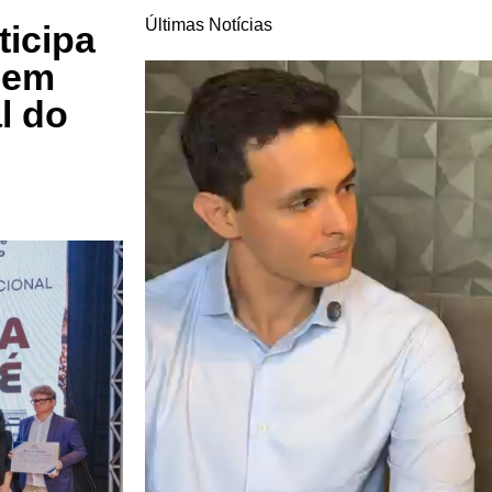
Últimas Notícias
ticipa
 em
l do