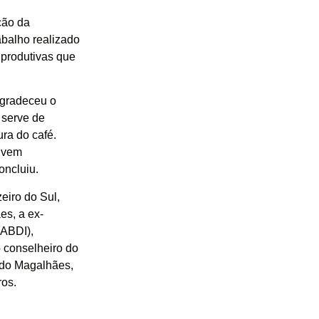
ção da
abalho realizado
 produtivas que
agradeceu o
 serve de
ura do café.
e vem
oncluiu.
eiro do Sul,
es, a ex-
(ABDI),
 conselheiro do
ldo Magalhães,
ros.