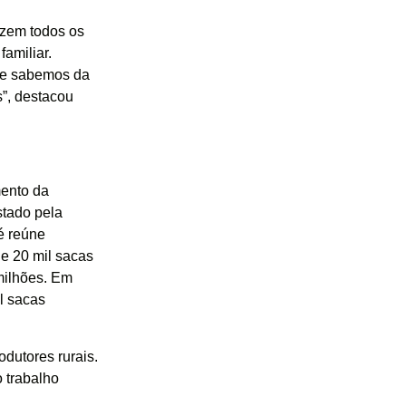
azem todos os
familiar.
que sabemos da
”, destacou
mento da
stado pela
é reúne
de 20 mil sacas
milhões. Em
l sacas
dutores rurais.
 trabalho