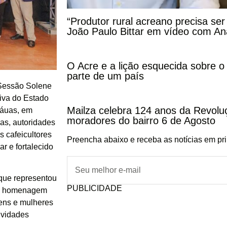
“Produtor rural acreano precisa ser
João Paulo Bittar em vídeo com A
O Acre e a lição esquecida sobre o
parte de um país
a Sessão Solene
iva do Estado
Mailza celebra 124 anos da Revolu
 Náuas, em
moradores do bairro 6 de Agosto
vas, autoridades
s cafeicultores
Preencha abaixo e receba as notícias em pr
r e fortalecido
 que representou
PUBLICIDADE
, a homenagem
ens e mulheres
ividades