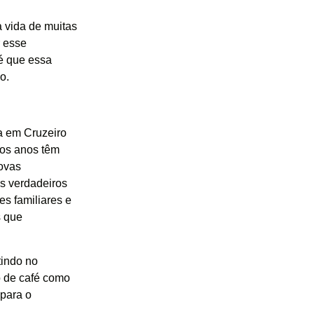
 vida de muitas
r esse
é que essa
o.
a em Cruzeiro
mos anos têm
novas
os verdadeiros
es familiares e
s que
tindo no
ão de café como
 para o