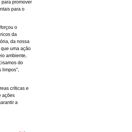
al para promover
tais para o
eforçou o
ricos da
ória, da nossa
do que uma ação
eio ambiente,
ecisamos do
 limpos”,
eas críticas e
e ações
arantir a