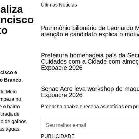
Últimas Notícias
aliza
ancisco
xo
Patrimônio bilionário de Leonardo
atenção e candidato explica o moti
Prefeitura homenageia pais da Secr
Cuidados com a Cidade com almoço
Expoacre 2026
ncisco e
o Branco.
Senac Acre leva workshop de maqu
 de Meio
Expoacre 2026
limpeza no
Preencha abaixo e receba as notícias em pr
e o bairro
tirada de
o de galhos,
das águas.
PUBLICIDADE