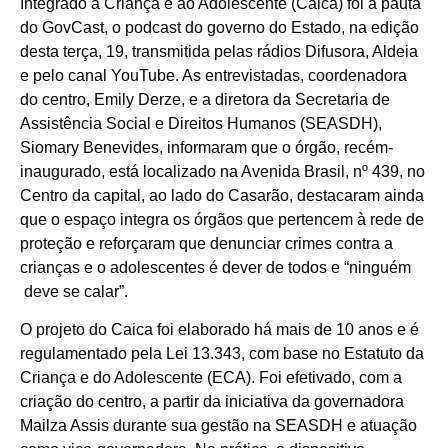
Integrado à Criança e ao Adolescente (Caica) foi a pauta
do GovCast, o podcast do governo do Estado, na edição
desta terça, 19, transmitida pelas rádios Difusora, Aldeia
e pelo canal YouTube. As entrevistadas, coordenadora
do centro, Emily Derze, e a diretora da Secretaria de
Assistência Social e Direitos Humanos (SEASDH),
Siomary Benevides, informaram que o órgão, recém-
inaugurado, está localizado na Avenida Brasil, nº 439, no
Centro da capital, ao lado do Casarão, destacaram ainda
que o espaço integra os órgãos que pertencem à rede de
proteção e reforçaram que denunciar crimes contra a
crianças e o adolescentes é dever de todos e “ninguém
deve se calar”.
O projeto do Caica foi elaborado há mais de 10 anos e é
regulamentado pela Lei 13.343, com base no Estatuto da
Criança e do Adolescente (ECA). Foi efetivado, com a
criação do centro, a partir da iniciativa da governadora
Mailza Assis durante sua gestão na SEASDH e atuação