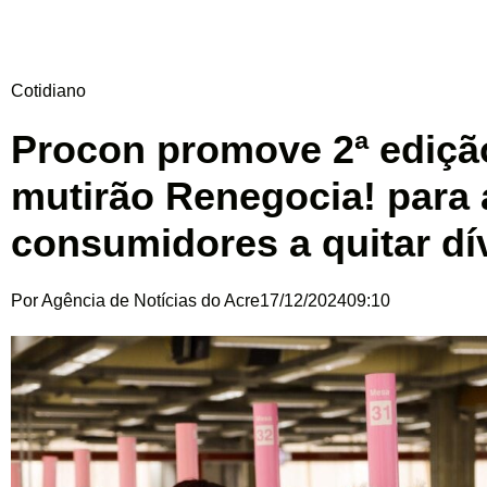
Cotidiano
Procon promove 2ª ediçã
mutirão Renegocia! para 
consumidores a quitar dí
Por
Agência de Notícias do Acre
17/12/2024
09:10