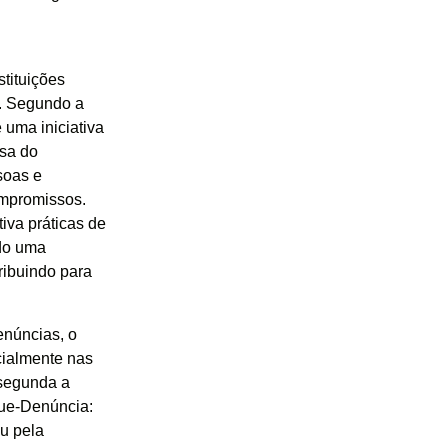
tituições
a. Segundo a
 uma iniciativa
esa do
soas e
ompromissos.
tiva práticas de
ndo uma
ibuindo para
enúncias, o
cialmente nas
 segunda a
sque-Denúncia:
ou pela