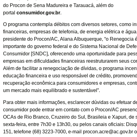
do Procon de Sena Madureira e Tarauacá, além do
portal
consumidor.gov.br
.
O programa contempla débitos com diversos setores, como ins
financeiras, empresas de telefonia, de energia elétrica e águ
presidente do Procon/AC, Alana Albuquerque, “o Renegocia é
importante do governo federal e do Sistema Nacional de Def
Consumidor [SNDC], oferecendo uma oportunidade para pes
empresas em dificuldades financeiras reestruturarem seus c
Além de facilitar a renegociação de dívidas, o programa incen
educação financeira e uso responsável de crédito, promove
recuperação econômica para consumidores e empresas, contr
um mercado mais equilibrado e sustentável”.
Para obter mais informações, esclarecer dúvidas ou efetuar d
consumidor pode entrar em contato com o Procon/AC presen
OCAs de Rio Branco, Cruzeiro do Sul, Brasileia e Xapuri, de
sexta-feira, entre 7h30 e 13h30, ou pelos canais oficiais: Di
151, telefone (68) 3223-7000, e-mail procon.acre@ac.gov.br 