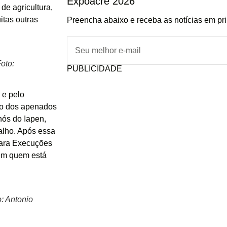
Expoacre 2026
de agricultura,
itas outras
Preencha abaixo e receba as notícias em pr
oto:
PUBLICIDADE
 e pelo
ção dos apenados
nós do Iapen,
balho. Após essa
Vara Execuções
idem quem está
: Antonio