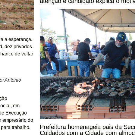
atenção e candidato explica o moti
a a esperança.
d, dez privados
hance de voltar
o: Antonio
ação
social, em
a de Execução
m empresário do
Prefeitura homenageia pais da Secr
 para trabalho.
Cuidados com a Cidade com almoço