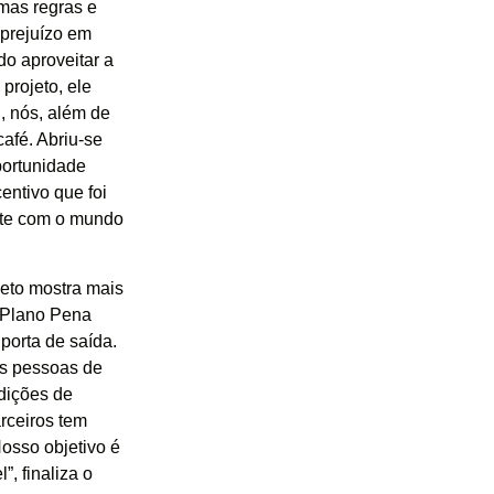
umas regras e
prejuízo em
o aproveitar a
projeto, ele
, nós, além de
afé. Abriu-se
portunidade
entivo que foi
nte com o mundo
jeto mostra mais
 Plano Pena
porta de saída.
as pessoas de
ndições de
arceiros tem
Nosso objetivo é
, finaliza o