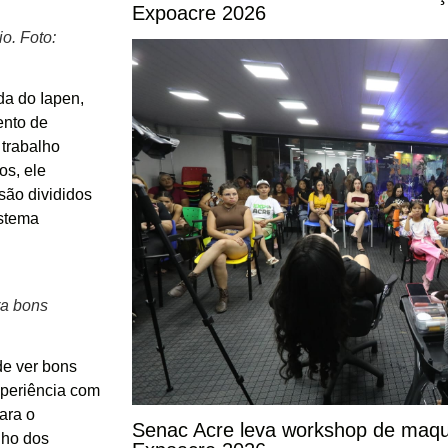
Expoacre 2026
o. Foto:
da do Iapen,
ento de
 trabalho
os, ele
são divididos
istema
ra bons
de ver bons
xperiência com
para o
Senac Acre leva workshop de maqu
lho dos