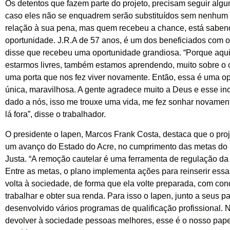
Os detentos que fazem parte do projeto, precisam seguir alg
caso eles não se enquadrem serão substituídos sem nenhum 
relação à sua pena, mas quem recebeu a chance, está sabend
oportunidade. J.R.A de 57 anos, é um dos beneficiados com o 
disse que recebeu uma oportunidade grandiosa. “Porque aqui
estarmos livres, também estamos aprendendo, muito sobre o c
uma porta que nos fez viver novamente. Então, essa é uma o
única, maravilhosa. A gente agradece muito a Deus e esse inc
dado a nós, isso me trouxe uma vida, me fez sonhar novame
lá fora”, disse o trabalhador.
O presidente o Iapen, Marcos Frank Costa, destaca que o pro
um avanço do Estado do Acre, no cumprimento das metas do
Justa. “A remoção cautelar é uma ferramenta de regulação da 
Entre as metas, o plano implementa ações para reinserir ess
volta à sociedade, de forma que ela volte preparada, com co
trabalhar e obter sua renda. Para isso o Iapen, junto a seus p
desenvolvido vários programas de qualificação profissional. 
devolver à sociedade pessoas melhores, esse é o nosso papel”