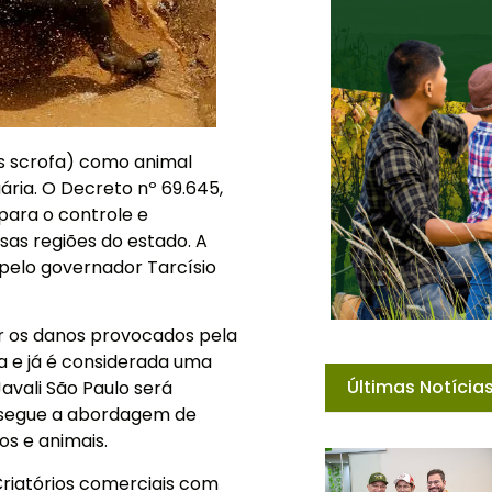
us scrofa) como animal
ária. O Decreto nº 69.645,
para o controle e
sas regiões do estado. A
 pelo governador Tarcísio
er os danos provocados pela
a e já é considerada uma
Últimas Notícia
avali São Paulo será
e segue a abordagem de
os e animais.
 Criatórios comerciais com