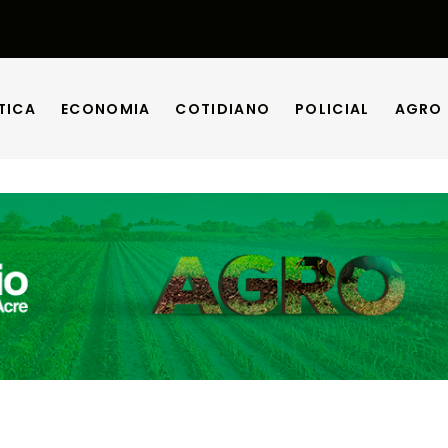
TICA
ECONOMIA
COTIDIANO
POLICIAL
AGRO
TICA
ECONOMIA
COTIDIANO
POLICIAL
AGRO