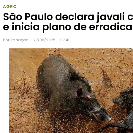
AGRO
São Paulo declara javali
e inicia plano de erradic
Por
Redação
27/06/2025
07:40