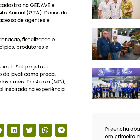
o cadastro no GEDAVE e
sito Animal (GTA). Donos de
 acesso de agentes e
denação, fiscalização e
ípios, produtores e
 do Sul, projeto do
 do javali como praga,
dos cruéis. Em Araxá (MG),
l inspirada na experiência
Preencha abai
em primeira m