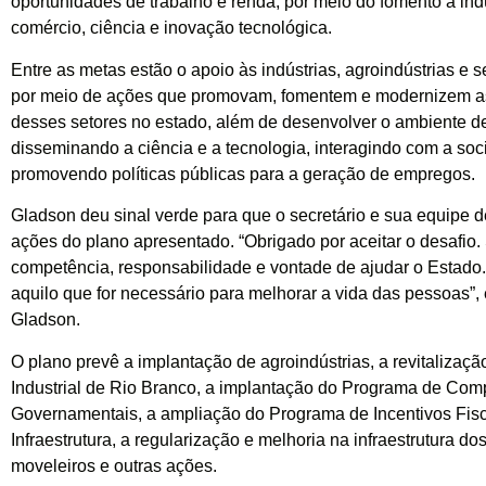
oportunidades de trabalho e renda, por meio do fomento à indú
comércio, ciência e inovação tecnológica.
Entre as metas estão o apoio às indústrias, agroindústrias e s
por meio de ações que promovam, fomentem e modernizem as
desses setores no estado, além de desenvolver o ambiente d
disseminando a ciência e a tecnologia, interagindo com a so
promovendo políticas públicas para a geração de empregos.
Gladson deu sinal verde para que o secretário e sua equipe
ações do plano apresentado. “Obrigado por aceitar o desafio.
competência, responsabilidade e vontade de ajudar o Estado
aquilo que for necessário para melhorar a vida das pessoas”,
Gladson.
O plano prevê a implantação de agroindústrias, a revitalizaç
Industrial de Rio Branco, a implantação do Programa de Com
Governamentais, a ampliação do Programa de Incentivos Fisc
Infraestrutura, a regularização e melhoria na infraestrutura do
moveleiros e outras ações.