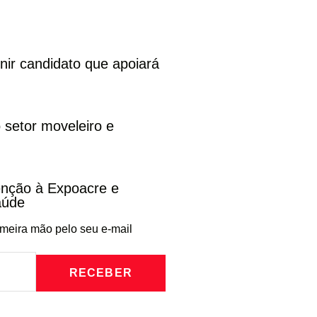
inir candidato que apoiará
 setor moveleiro e
venção à Expoacre e
aúde
imeira mão pelo seu e-mail
RECEBER