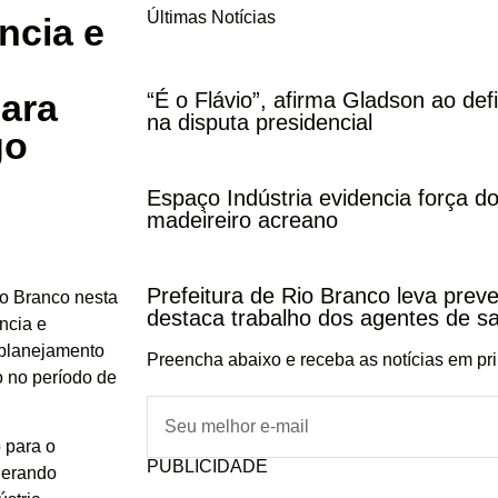
Últimas Notícias
ência e
para
“É o Flávio”, afirma Gladson ao def
na disputa presidencial
go
Espaço Indústria evidencia força do
madeireiro acreano
Prefeitura de Rio Branco leva pre
io Branco nesta
destaca trabalho dos agentes de s
ência e
 planejamento
Preencha abaixo e receba as notícias em pr
o no período de
 para o
PUBLICIDADE
gerando