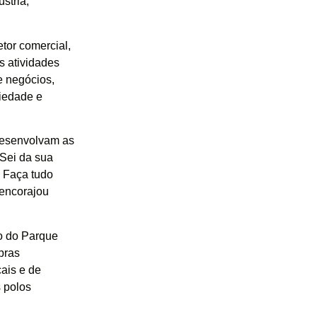
stria,
etor comercial,
 atividades
e negócios,
ciedade e
 desenvolvam as
 Sei da sua
. Faça tudo
 encorajou
ão do Parque
pras
ais e de
s polos