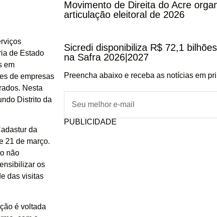
Movimento de Direita do Acre orga
articulação eleitoral de 2026
rviços
Sicredi disponibiliza R$ 72,1 bilhõ
ria de Estado
na Safra 2026|2027
as em
Preencha abaixo e receba as notícias em pr
ões de empresas
rados. Nesta
undo Distrito da
PUBLICIDADE
Cadastur da
 e 21 de março.
to não
ensibilizar os
e das visitas
.
ação é voltada