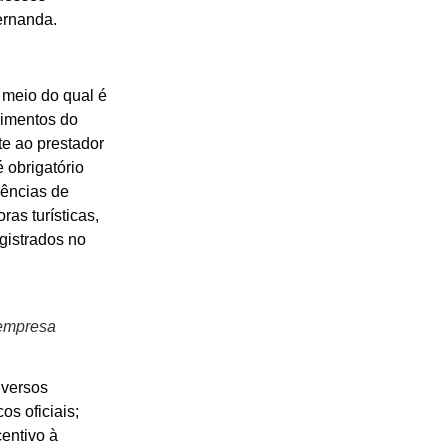
ernanda.
 meio do qual é
imentos do
te ao prestador
 obrigatório
gências de
as turísticas,
gistrados no
 empresa
iversos
s oficiais;
centivo à