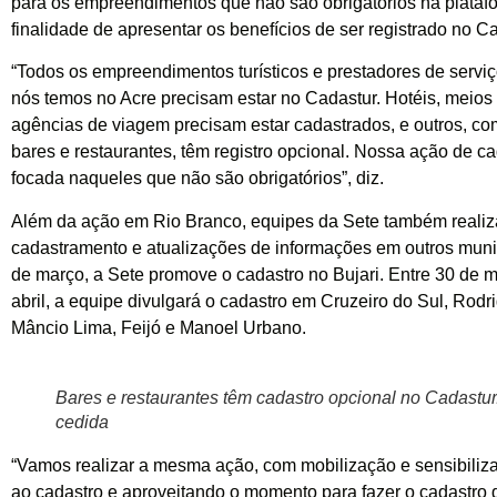
para os empreendimentos que não são obrigatórios na plataf
finalidade de apresentar os benefícios de ser registrado no Ca
“Todos os empreendimentos turísticos e prestadores de serviç
nós temos no Acre precisam estar no Cadastur. Hotéis, meios 
agências de viagem precisam estar cadastrados, e outros, co
bares e restaurantes, têm registro opcional. Nossa ação de c
focada naqueles que não são obrigatórios”, diz.
Além da ação em Rio Branco, equipes da Sete também realiz
cadastramento e atualizações de informações em outros muni
de março, a Sete promove o cadastro no Bujari. Entre 30 de m
abril, a equipe divulgará o cadastro em Cruzeiro do Sul, Rodr
Mâncio Lima, Feijó e Manoel Urbano.
Bares e restaurantes têm cadastro opcional no Cadastur.
cedida
“Vamos realizar a mesma ação, com mobilização e sensibiliz
ao cadastro e aproveitando o momento para fazer o cadastro