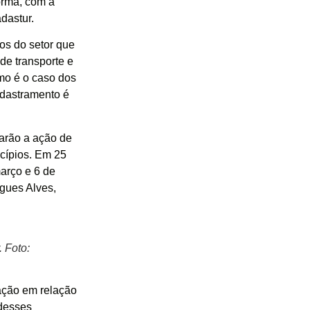
orma, com a
dastur.
os do setor que
de transporte e
mo é o caso dos
adastramento é
arão a ação de
cípios. Em 25
arço e 6 de
igues Alves,
 Foto:
ação em relação
 desses