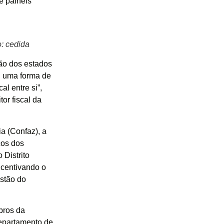
 e painéis
o: cedida
ção dos estados
 É uma forma de
l entre si”,
or fiscal da
a (Confaz), a
cos dos
 Distrito
ncentivando o
estão do
bros da
Departamento de