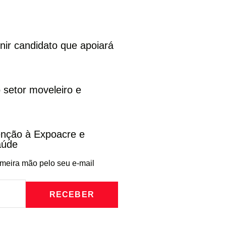
inir candidato que apoiará
 setor moveleiro e
venção à Expoacre e
aúde
imeira mão pelo seu e-mail
RECEBER