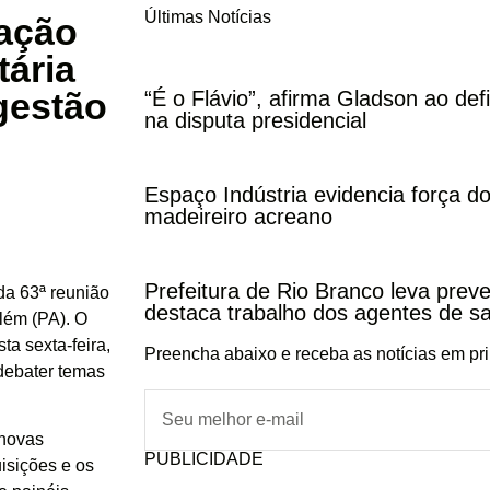
Últimas Notícias
vação
tária
gestão
“É o Flávio”, afirma Gladson ao def
na disputa presidencial
Espaço Indústria evidencia força do
madeireiro acreano
Prefeitura de Rio Branco leva pre
da 63ª reunião
destaca trabalho dos agentes de s
lém (PA). O
ta sexta-feira,
Preencha abaixo e receba as notícias em pr
 debater temas
 novas
PUBLICIDADE
uisições e os