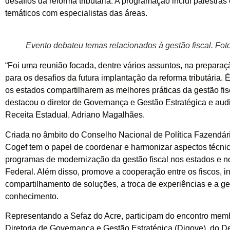
desafios da reforma tributária. A programação inclui palestras
temáticos com especialistas das áreas.
Evento debateu temas relacionados à gestão fiscal. Fot
“Foi uma reunião focada, dentre vários assuntos, na prepara
para os desafios da futura implantação da reforma tributária.
os estados compartilharem as melhores práticas da gestão fisca
destacou o diretor de Governança e Gestão Estratégica e audit
Receita Estadual, Adriano Magalhães.
Criada no âmbito do Conselho Nacional de Política Fazendári
Cogef tem o papel de coordenar e harmonizar aspectos técni
programas de modernização da gestão fiscal nos estados e no
Federal. Além disso, promove a cooperação entre os fiscos, i
compartilhamento de soluções, a troca de experiências e a g
conhecimento.
Representando a Sefaz do Acre, participam do encontro mem
Diretoria de Governança e Gestão Estratégica (Digove), do 